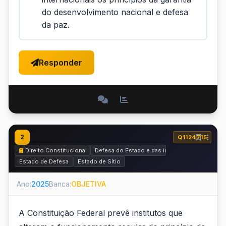
do desenvolvimento nacional e defesa
da paz.
Responder
2
Q1124715
Direito Constitucional
Defesa do Estado e das instituições Democrát
Estado de Defesa
Estado de Sítio
Ano:
2025
Banca:
OBJETIVA
A Constituição Federal prevê institutos que