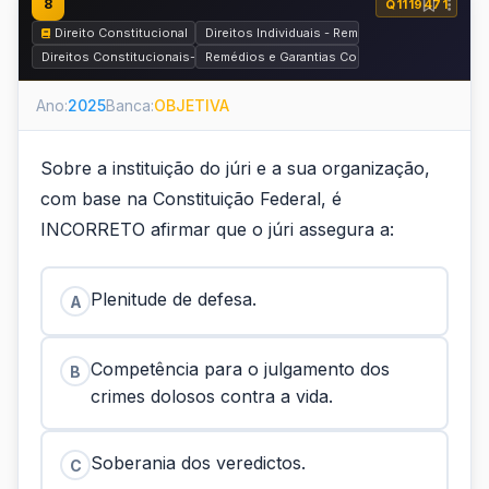
8
Q1119471
Direito Constitucional
Direitos Individuais - Remédios Constituciona
Direitos Constitucionais-Penais e Garantias Constitucionais do Process
Remédios e Garantias Constitucionais
Ano:
2025
Banca:
OBJETIVA
Sobre a instituição do júri e a sua organização,
com base na Constituição Federal, é
INCORRETO afirmar que o júri assegura a:
Plenitude de defesa.
A
Competência para o julgamento dos
B
crimes dolosos contra a vida.
Soberania dos veredictos.
C