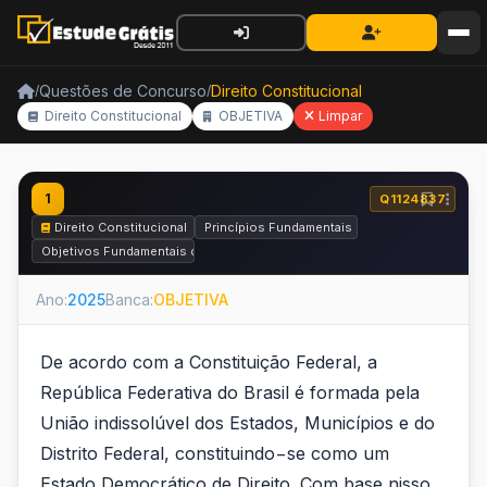
Questões de Concurso
Direito Constitucional
/
/
Direito Constitucional
OBJETIVA
Limpar
1
Q1124837
Direito Constitucional
Princípios Fundamentais da República
Objetivos Fundamentais da República
Ano:
2025
Banca:
OBJETIVA
De acordo com a Constituição Federal, a
República Federativa do Brasil é formada pela
União indissolúvel dos Estados, Municípios e do
Distrito Federal, constituindo−se como um
Estado Democrático de Direito. Com base nisso,