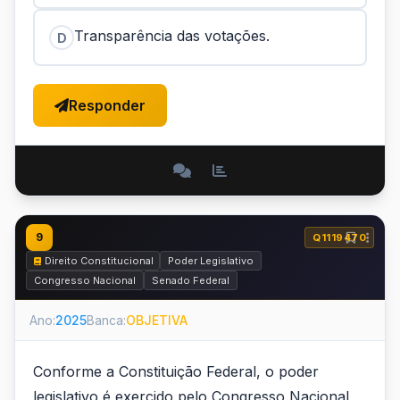
Transparência das votações.
D
Responder
9
Q1119470
Direito Constitucional
Poder Legislativo
Congresso Nacional
Senado Federal
Ano:
2025
Banca:
OBJETIVA
Conforme a Constituição Federal, o poder
legislativo é exercido pelo Congresso Nacional,