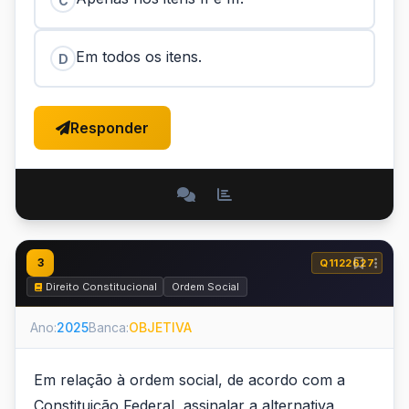
C
Em todos os itens.
D
Responder
3
Q1122627
Direito Constitucional
Ordem Social
Ano:
2025
Banca:
OBJETIVA
Em relação à ordem social, de acordo com a
Constituição Federal, assinalar a alternativa