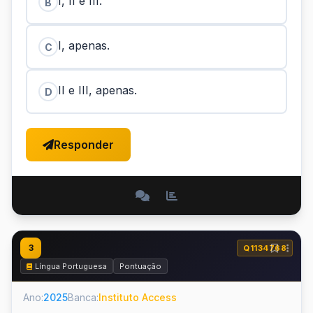
I, II e III.
B
I, apenas.
C
II e III, apenas.
D
Responder
3
Q1134768
Língua Portuguesa
Pontuação
Ano:
2025
Banca:
Instituto Access