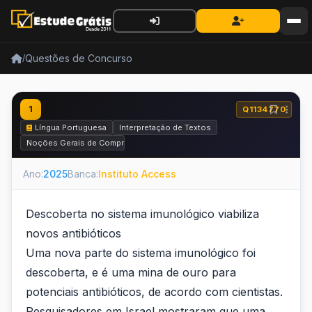
Questões de Concurso
/
1
Q1134770
Língua Portuguesa
Interpretação de Textos
Noções Gerais de Compreensão e Interpretação de Texto
Ano:
2025
Banca:
Instituto Access
Descoberta no sistema imunológico viabiliza
novos antibióticos
Uma nova parte do sistema imunológico foi
descoberta, e é uma mina de ouro para
potenciais antibióticos, de acordo com cientistas.
Pesquisadores em Israel mostraram que uma