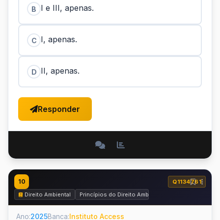
I e III, apenas.
B
I, apenas.
C
II, apenas.
D
Responder
10
Q1134761
Direito Ambiental
Princípios do Direito Ambiental
Ano:
2025
Banca:
Instituto Access