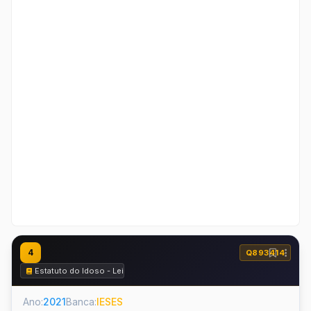
4
Q893414
Estatuto do Idoso - Lei nº 10.741 de 2003
Ano:
2021
Banca:
IESES