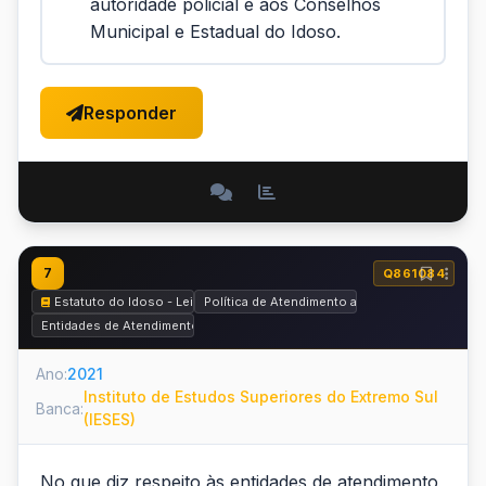
autoridade policial e aos Conselhos
Municipal e Estadual do Idoso.
Responder
7
Q861084
Estatuto do Idoso - Lei nº 10.741 de 2003
Política de Atendimento ao Idoso
Entidades de Atendimento ao Idoso
Ano:
2021
Instituto de Estudos Superiores do Extremo Sul
Banca:
(IESES)
No que diz respeito às entidades de atendimento