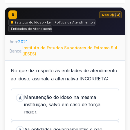
8
Q860993
Estatuto do Idoso - Lei nº 10.741 de 2003
Política de Atendimento ao Idoso
Entidades de Atendimento ao Idoso
Ano:
2021
Instituto de Estudos Superiores do Extremo Sul
Banca:
(IESES)
No que diz respeito às entidades de atendimento
ao idoso, assinale a alternativa INCORRETA:
Manutenção do idoso na mesma
A
instituição, salvo em caso de força
maior.
As entidades governamentais e não