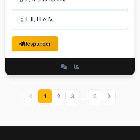
D
I, II, III e IV.
E
Responder
1
2
3
...
6