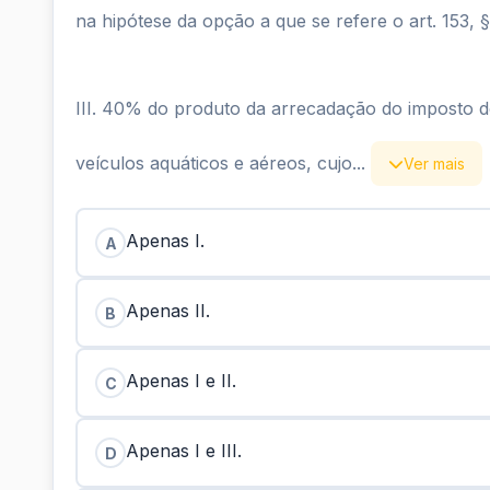
na hipótese da opção a que se refere o art. 153, §4
III. 40% do produto da arrecadação do imposto do
veículos aquáticos e aéreos, cujo...
Ver mais
Apenas I.
A
Apenas II.
B
Apenas I e II.
C
Apenas I e III.
D