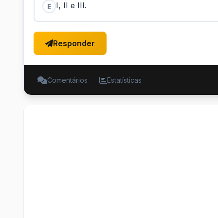
I, II e III.
E
Responder
Comentários
Estatísticas