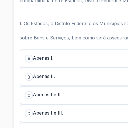
compartilhada entre Estados, Distrito Federal e M
I. Os Estados, o Distrito Federal e os Municípios
sobre Bens e Serviços, bem como será assegurada
Apenas I.
A
Apenas II.
B
Apenas I e II.
C
Apenas I e III.
D