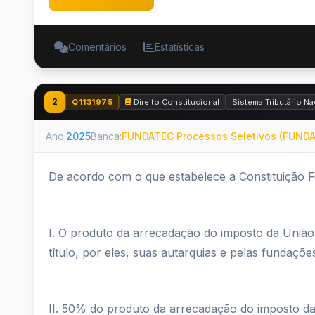
Comentários
Estatísticas
2
Q1131975
Direito Constitucional
Sistema Tributário Na
Ano:
2025
Banca:
FUNDATEC Processos Seletivos (FUND
De acordo com o que estabelece a Constituição F
I. O produto da arrecadação do imposto da União
título, por eles, suas autarquias e pelas fundaçõe
II. 50% do produto da arrecadação do imposto da U