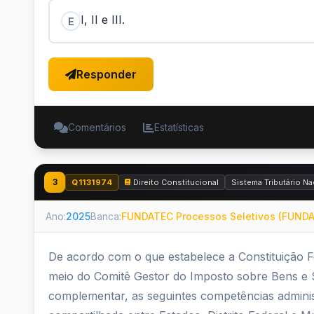
I, II e III.
E
Responder
Comentários
Estatísticas
3
Q1131974
Direito Constitucional
Sistema Tributário Na
Ano:
2025
Banca:
FUNDATEC Processos Seletivos (FUND
De acordo com o que estabelece a Constituição Fe
meio do Comitê Gestor do Imposto sobre Bens e Se
complementar, as seguintes competências administ