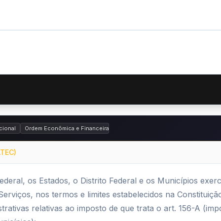
cional
Ordem Econômica e Financeira
ATEC)
deral, os Estados, o Distrito Federal e os Municípios exe
rviços, nos termos e limites estabelecidos na Constituição
rativas relativas ao imposto de que trata o art. 156-A (im