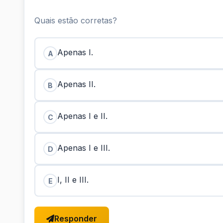
Quais estão corretas?
Apenas I.
A
Apenas II.
B
Apenas I e II.
C
Apenas I e III.
D
I, II e III.
E
Responder