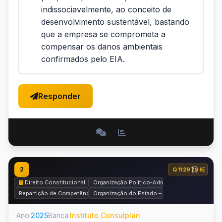
indissociavelmente, ao conceito de
desenvolvimento sustentável, bastando
que a empresa se comprometa a
compensar os danos ambientais
confirmados pelo EIA.
Responder
2
Q1129796
Direito Constitucional
Organização Político-Administrativa do Estado
Repartição de Competências Constitucionais
Organização do Estado – Municípios
Ano:
2025
Banca:
Instituto Consulplan