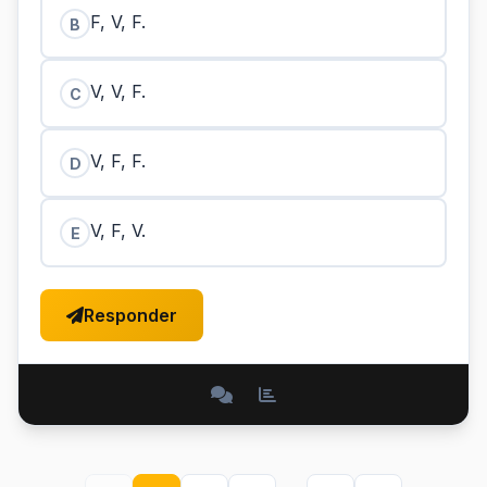
F, V, F.
B
V, V, F.
C
V, F, F.
D
V, F, V.
E
Responder