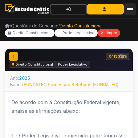
Questões de Concurso
Direito Constitucional
/
/
Direito Constitucional
Poder Legislativo
Limpar
1
Q1130313
Direito Constitucional
Poder Legislativo
Ano:
2025
Banca:
FUNDATEC Processos Seletivos (FUNDATEC)
De acordo com a Constituição Federal vigente,
analise as afirmações abaixo:
1. O Poder Legislativo é exercido pelo Congresso