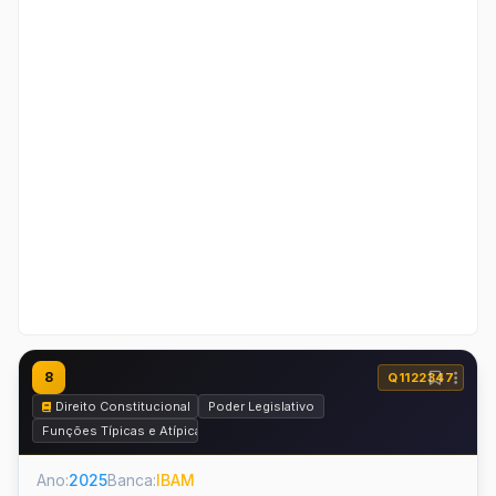
8
Q1122347
Direito Constitucional
Poder Legislativo
Funções Típicas e Atípicas
Ano:
2025
Banca:
IBAM