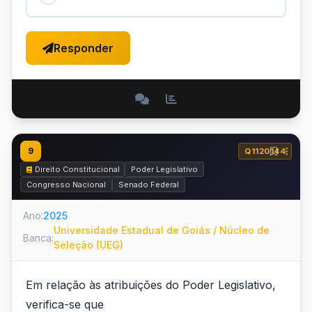
Responder
9
Q1120144
Direito Constitucional
Poder Legislativo
Congresso Nacional
Senado Federal
Ano:
2025
Universidade Estadual de Goiás / Núcleo de
Banca:
Seleção (UEG)
Em relação às atribuições do Poder Legislativo,
verifica-se que