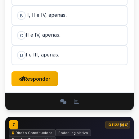
I, II e IV, apenas.
B
II e IV, apenas.
C
I e III, apenas.
D
Responder
7
Q1122460
Direito Constitucional
Poder Legislativo