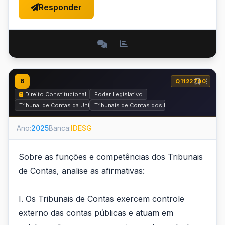
Responder
6
Q1122700
Direito Constitucional
Poder Legislativo
Tribunal de Contas da União (TCU) e Fiscalização Contábil, Financeira e O
Tribunais de Contas dos Estados (TCEs) e Tri
Ano:
2025
Banca:
IDESG
Sobre as funções e competências dos Tribunais
de Contas, analise as afirmativas:
I. Os Tribunais de Contas exercem controle
externo das contas públicas e atuam em