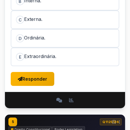
Interna.
B
Externa.
C
Ordinária.
D
Extraordinária.
E
Responder
5
Q1125136
Direito Constitucional
Poder Legislativo