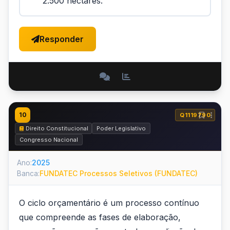
2.500 hectares.
Responder
10
Q1119790
Direito Constitucional
Poder Legislativo
Congresso Nacional
Ano:
2025
Banca:
FUNDATEC Processos Seletivos (FUNDATEC)
O ciclo orçamentário é um processo contínuo
que compreende as fases de elaboração,