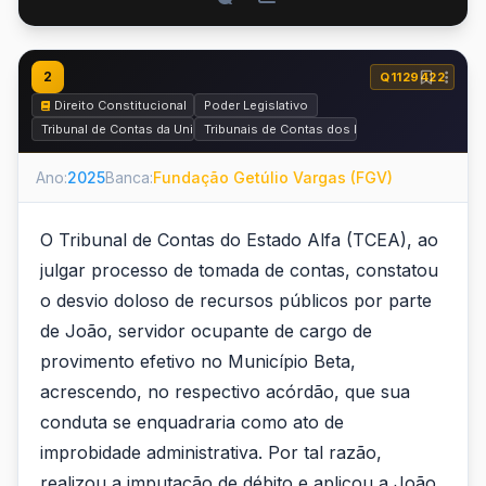
2
Q1129422
Direito Constitucional
Poder Legislativo
Tribunal de Contas da União (TCU) e Fiscalização Contábil, Financeira e O
Tribunais de Contas dos Estados (TCEs) e Tri
Ano:
2025
Banca:
Fundação Getúlio Vargas (FGV)
O Tribunal de Contas do Estado Alfa (TCEA), ao
julgar processo de tomada de contas, constatou
o desvio doloso de recursos públicos por parte
de João, servidor ocupante de cargo de
provimento efetivo no Município Beta,
acrescendo, no respectivo acórdão, que sua
conduta se enquadraria como ato de
improbidade administrativa. Por tal razão,
realizou a imputação de débito e aplicou a João