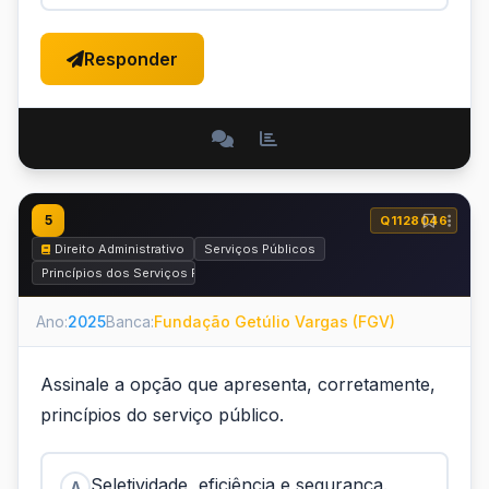
Responder
5
Q1128046
Direito Administrativo
Serviços Públicos
Princípios dos Serviços Públicos
Ano:
2025
Banca:
Fundação Getúlio Vargas (FGV)
Assinale a opção que apresenta, corretamente,
princípios do serviço público.
Seletividade, eficiência e segurança.
A