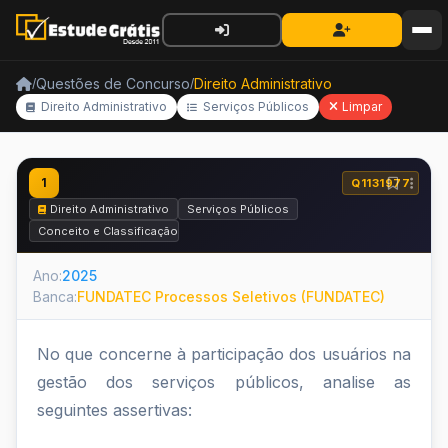
Questões de Concurso
Direito Administrativo
/
/
Direito Administrativo
Serviços Públicos
Limpar
1
Q1131977
Direito Administrativo
Serviços Públicos
Conceito e Classificação dos Serviços Públicos
Ano:
2025
Banca:
FUNDATEC Processos Seletivos (FUNDATEC)
No que concerne à participação dos usuários na
gestão dos serviços públicos, analise as
seguintes assertivas: