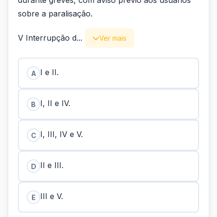
durante greves, com aviso prévio aos usuários
sobre a paralisação.
V Interrupção d...
Ver mais
I e II.
A
I, II e IV.
B
I, III, IV e V.
C
II e III.
D
III e V.
E