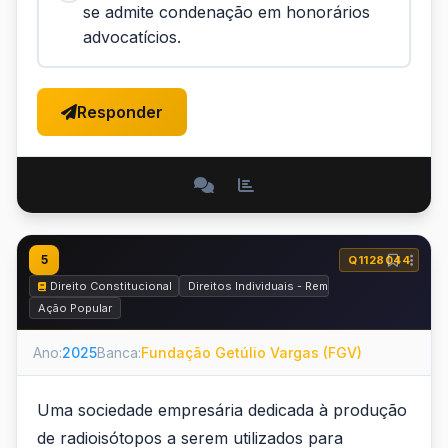
se admite condenação em honorários
advocatícios.
Responder
5
Q1128044
Direito Constitucional
Direitos Individuais - Remédios Constituciona
Ação Popular
Ano:
2025
Banca:
Fundação Getúlio Vargas (FGV)
Uma sociedade empresária dedicada à produção
de radioisótopos a serem utilizados para