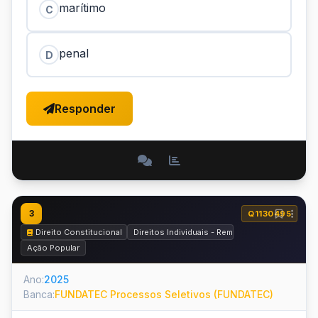
marítimo
C
penal
D
Responder
3
Q1130495
Direito Constitucional
Direitos Individuais - Remédios Constituciona
Ação Popular
Ano:
2025
Banca:
FUNDATEC Processos Seletivos (FUNDATEC)