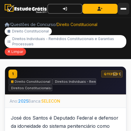
Questões de Concurso
Direito Constitucional
/
/
Direito Constitucional
Direitos Individuais - Remédios Constitucionais e Garantias
Processuais
Limpar
1
Q1131291
Direito Constitucional
Direitos Individuais - Remédios Constituciona
Direitos Constitucionais-Penais e Garantias Constitucionais do Process
Ano:
2025
Banca:
SELECON
José dos Santos é Deputado Federal e defensor
da idoneidade do sistema penitenciário como