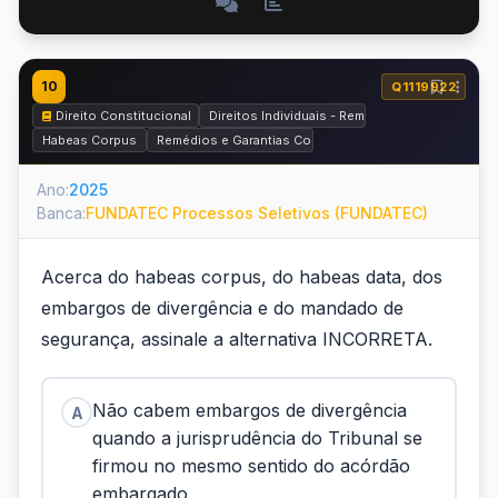
10
Q1119922
Direito Constitucional
Direitos Individuais - Remédios Constituciona
Habeas Corpus
Remédios e Garantias Constitucionais
Ano:
2025
Banca:
FUNDATEC Processos Seletivos (FUNDATEC)
Acerca do habeas corpus, do habeas data, dos
embargos de divergência e do mandado de
segurança, assinale a alternativa INCORRETA.
Não cabem embargos de divergência
A
quando a jurisprudência do Tribunal se
firmou no mesmo sentido do acórdão
embargado.