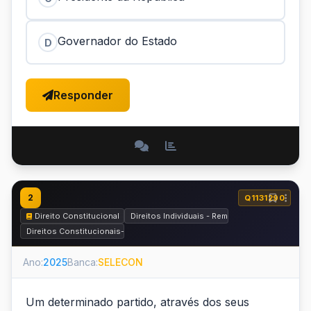
Governador do Estado
D
Responder
2
Q1131290
Direito Constitucional
Direitos Individuais - Remédios Constituciona
Direitos Constitucionais-Penais e Garantias Constitucionais do Process
Ano:
2025
Banca:
SELECON
Um determinado partido, através dos seus