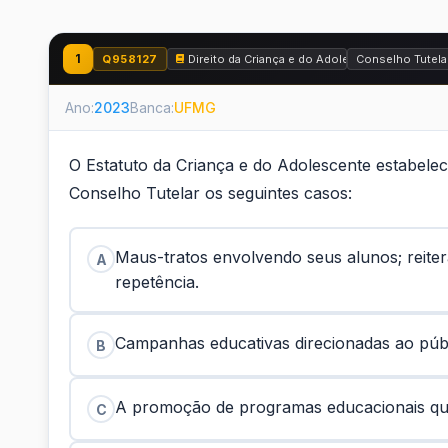
1
Q958127
Direito da Criança e do Adolescente - Estatuto
Conselho Tutela
Ano:
2023
Banca:
UFMG
O Estatuto da Criança e do Adolescente estabele
Conselho Tutelar os seguintes casos:
Maus-tratos envolvendo seus alunos; reitera
A
repetência.
Campanhas educativas direcionadas ao públ
B
A promoção de programas educacionais que 
C