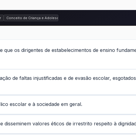
 da Criança e do Adolescente (ECA) - Lei nº 8.069 de 1990
r
Conceito de Criança e Adolescente e Prioridades
ce que os dirigentes de estabelecimentos de ensino fundam
ção de faltas injustificadas e de evasão escolar, esgotado
ico escolar e à sociedade em geral.
disseminem valores éticos de irrestrito respeito à dignid