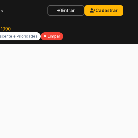
Entrar
Cadastrar
os
e 1990
scente e Prioridades
Limpar