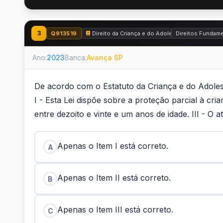
3
Q913519
Direito da Criança e do Adolescente - Estatuto
Direitos Fundam
Ano:
2023
Banca:
Avança SP
De acordo com o Estatuto da Criança e do Adolesc
I - Esta Lei dispõe sobre a proteção parcial à cr
entre dezoito e vinte e um anos de idade. III - O a
Apenas o Item I está correto.
A
Apenas o Item II está correto.
B
Apenas o Item III está correto.
C