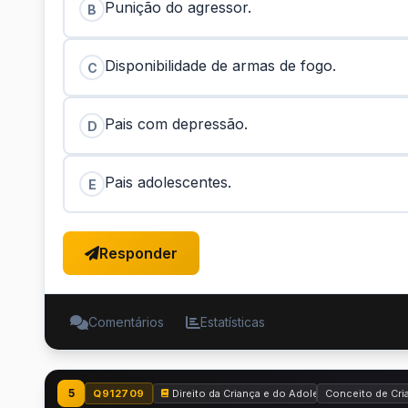
Punição do agressor.
B
Disponibilidade de armas de fogo.
C
Pais com depressão.
D
Pais adolescentes.
E
Responder
Comentários
Estatísticas
5
Q912709
Direito da Criança e do Adolescente - Estatut
Conceito de Cri