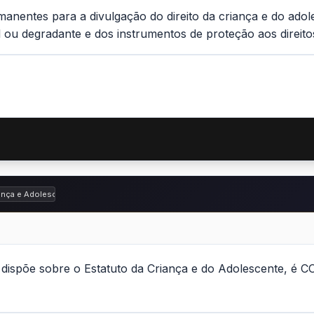
nentes para a divulgação do direito da criança e do ado
el ou degradante e dos instrumentos de proteção aos direi
 da Criança e do Adolescente (ECA) - Lei nº 8.069 de 1990
ança e Adolescente e Prioridades
e dispõe sobre o Estatuto da Criança e do Adolescente, é 