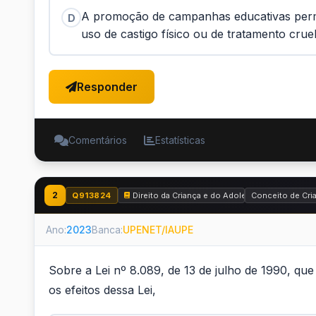
A promoção de campanhas educativas perma
D
uso de castigo físico ou de tratamento cru
Responder
Comentários
Estatísticas
2
Q913824
Direito da Criança e do Adolescente - Estatuto
Conceito de Cri
Ano:
2023
Banca:
UPENET/IAUPE
Sobre a Lei nº 8.089, de 13 de julho de 1990, qu
os efeitos dessa Lei,