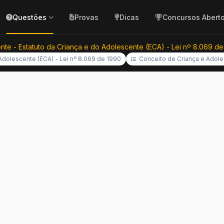
Questões
Provas
Dicas
Concursos Abert
nte - Estatuto da Criança e do Adolescente (ECA) - Lei nº 8.069 d
 Adolescente (ECA) - Lei nº 8.069 de 1990
Conceito de Criança e Adole