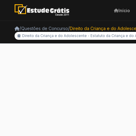
Início
/
/
Questões de Concurso
Direito da Criança e do Adolesce
Direito da Criança e do Adolescente - Estatuto da Criança e do