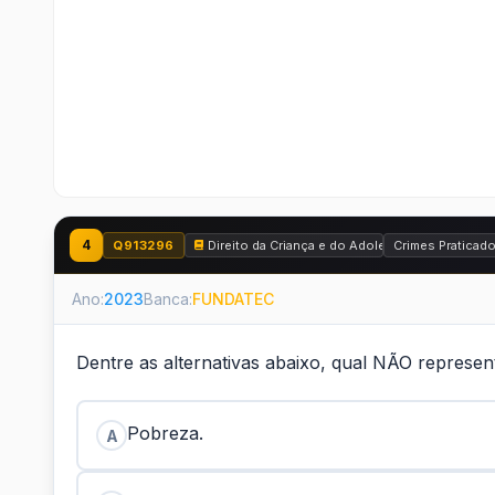
4
Q913296
Direito da Criança e do Adolescente - Estatuto
Crimes Praticado
Ano:
2023
Banca:
FUNDATEC
Dentre as alternativas abaixo, qual NÃO represen
Pobreza.
A