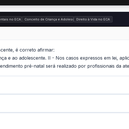
 da Criança e do Adolescente (ECA) - Lei nº 8.069 de 1990
entais no ECA
Conceito de Criança e Adolescente e Prioridades
Direito à Vida no ECA
ente, é correto afirmar:
iança e ao adolescente. II - Nos casos expressos em lei, ap
tendimento pré-natal será realizado por profissionais da ate