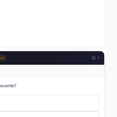
nte e Prioridades
+ 1
lescente?