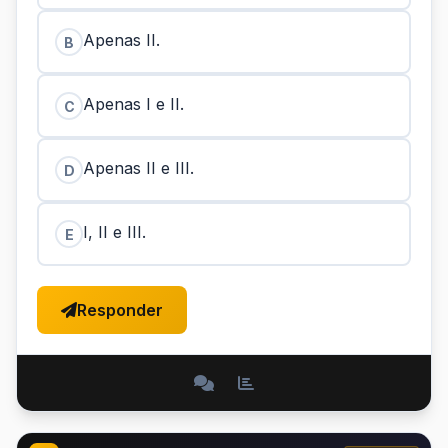
Apenas II.
B
Apenas I e II.
C
Apenas II e III.
D
I, II e III.
E
Responder