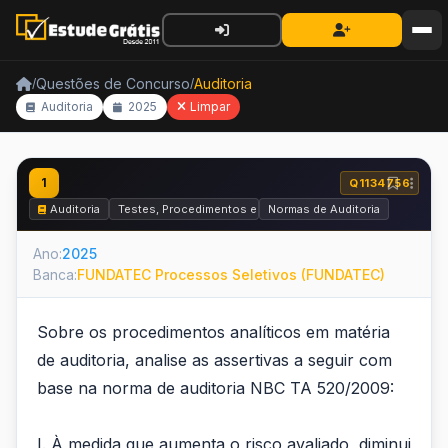
Questões de Concurso
Auditoria
/
/
Auditoria
2025
Limpar
1
Q1134756
Auditoria
Testes, Procedimentos e Técnicas de Auditoria
Normas de Auditoria
Ano:
2025
Banca:
FUNDATEC Processos Seletivos (FUNDATEC)
Sobre os procedimentos analíticos em matéria
de auditoria, analise as assertivas a seguir com
base na norma de auditoria NBC TA 520/2009:
I. À medida que aumenta o risco avaliado, diminui