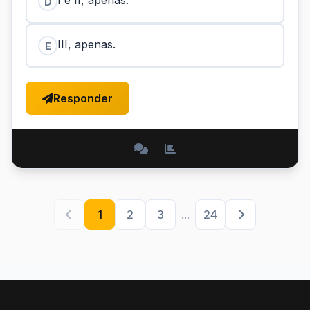
I e II, apenas.
D
III, apenas.
E
Responder
1
2
3
...
24