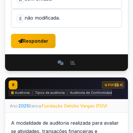
não modificada.
E
Responder
9
Q1131364
Auditoria
Tipos de auditoria
Auditoria de Conformidade
Ano:
2025
Banca:
Fundação Getúlio Vargas (FGV)
A modalidade de auditoria realizada para avaliar
se atividades, transações financeiras e