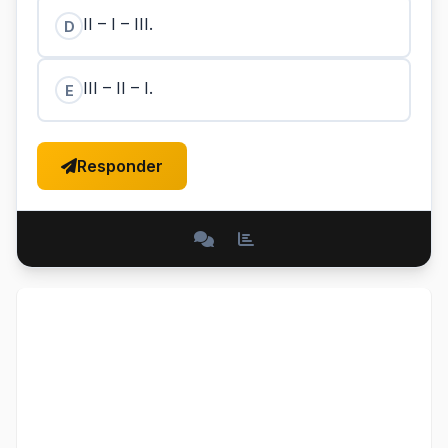
II – I – III.
D
III – II – I.
E
Responder