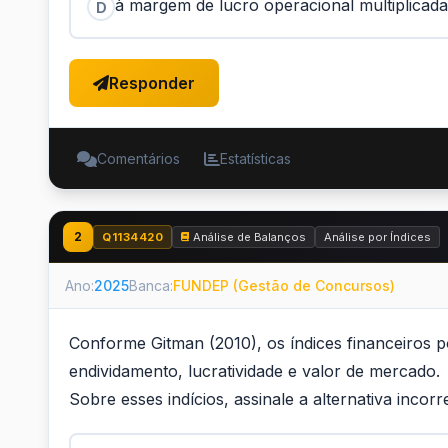
à margem de lucro operacional multiplicada p
D
Responder
Comentários
Estatísticas
2
Q1134420
Análise de Balanços
Análise por Índices
Ano:
2025
Banca:
FUNDEP (Gestão de Concursos)
Conforme Gitman (2010), os índices financeiros po
endividamento, lucratividade e valor de mercado.
Sobre esses indícios, assinale a alternativa incorr