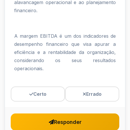
item
alavancagem operacional e ao planejamento
financeiro.
a
seguir,
relativo
A margem EBITDA é um dos indicadores de
desempenho financeiro que visa apurar a
aos
eficiência e a rentabilidade da organização,
indicadores
considerando os seus resultados
de...
operacionais.
Certo
Errado
Responder