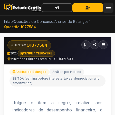
Início
Questões de Concurso
Análise de Balanços
/
/
/
Questão 1077584
Q1077584
QUESTÃO
2025
CESPE / CEBRASPE
Ministério Público Estadual - CE (MPE/CE)
Análise de Balanços
Análise por Índices
EBITDA (earning before interests, taxes, depreciation and
amortization)
Julgue
Julgue o item a seguir, relativo aos
o
indicadores de desempenho financeiro, à