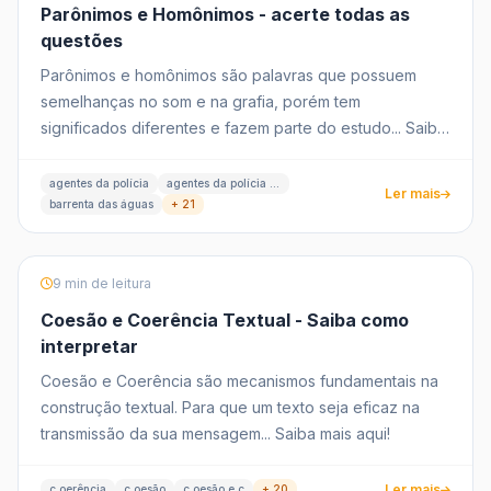
Parônimos e Homônimos - acerte todas as
questões
Parônimos e homônimos são palavras que possuem
semelhanças no som e na grafia, porém tem
significados diferentes e fazem parte do estudo... Saiba
tudo aqui!
agentes da polícia
agentes da polícia civil
Ler mais
barrenta das águas
+ 21
9 min de leitura
Coesão e Coerência Textual - Saiba como
interpretar
Coesão e Coerência são mecanismos fundamentais na
construção textual. Para que um texto seja eficaz na
transmissão da sua mensagem... Saiba mais aqui!
Ler mais
c oerência
c oesão
c oesão e c
+ 20