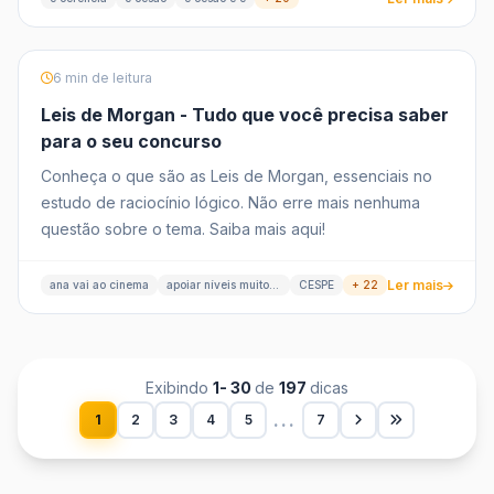
6 min de leitura
Leis de Morgan - Tudo que você precisa saber
para o seu concurso
Conheça o que são as Leis de Morgan, essenciais no
estudo de raciocínio lógico. Não erre mais nenhuma
questão sobre o tema. Saiba mais aqui!
Ler mais
ana vai ao cinema
apoiar níveis muito elevados
CESPE
+ 22
Exibindo
1- 30
de
197
dicas
...
1
2
3
4
5
7