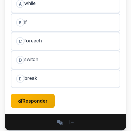
while
A
if
B
foreach
C
switch
D
break
E
Responder