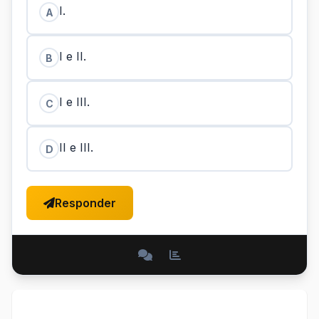
I.
A
I e II.
B
I e III.
C
II e III.
D
Responder