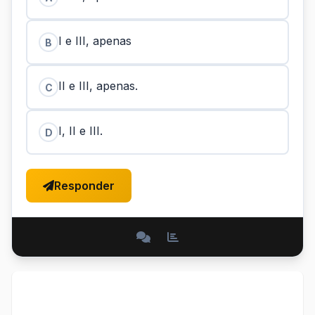
I e III, apenas
B
II e III, apenas.
C
I, II e III.
D
Responder