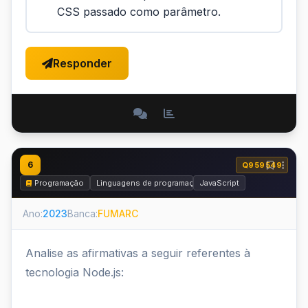
CSS passado como parâmetro.
Responder
6
Q959549
Programação
Linguagens de programação
JavaScript
Ano:
2023
Banca:
FUMARC
Analise as afirmativas a seguir referentes à
tecnologia Node.js: