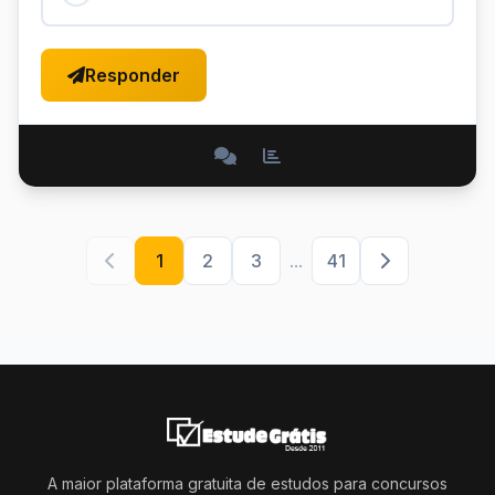
Responder
1
2
3
...
41
A maior plataforma gratuita de estudos para concursos