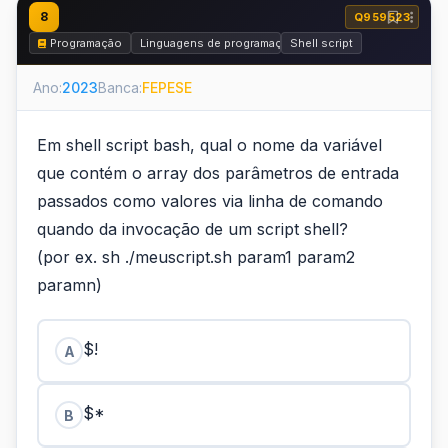
8
Q959523
Programação
Linguagens de programação
Shell script
Ano:
2023
Banca:
FEPESE
Em shell script bash, qual o nome da variável
que contém o array dos parâmetros de entrada
passados como valores via linha de comando
quando da invocação de um script shell?
(por ex. sh ./meuscript.sh param1 param2
paramn)
$!
A
$*
B