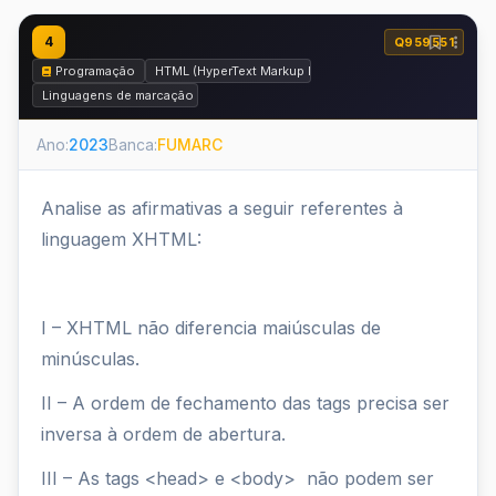
4
Q959551
Programação
HTML (HyperText Markup Language)
Linguagens de marcação
Ano:
2023
Banca:
FUMARC
Analise as afirmativas a seguir referentes à
linguagem XHTML:
I – XHTML não diferencia maiúsculas de
minúsculas.
II – A ordem de fechamento das tags precisa ser
inversa à ordem de abertura.
III – As tags <head> e <body> não podem ser