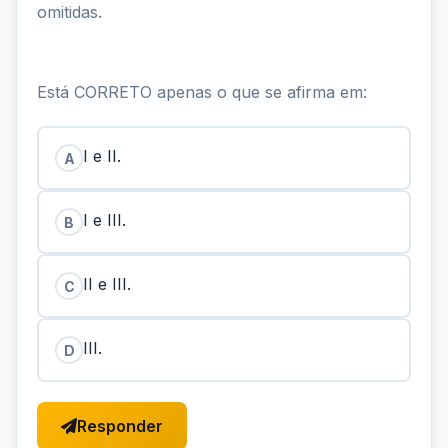
omitidas.
Está CORRETO apenas o que se afirma em:
I e II.
A
I e III.
B
II e III.
C
III.
D
Responder