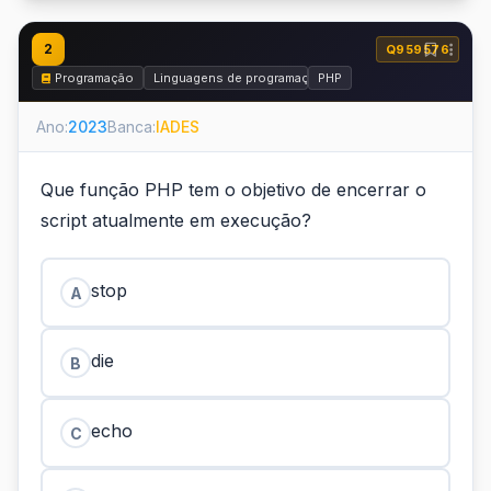
2
Q959576
Programação
Linguagens de programação
PHP
Ano:
2023
Banca:
IADES
Que função PHP tem o objetivo de encerrar o
script atualmente em execução?
stop
A
die
B
echo
C