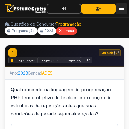
Questões de Concurso
Programação
/
/
Programação
2023
Limpar
1
Q959577
Programação
Linguagens de programação
PHP
Ano:
2023
Banca:
IADES
Qual comando na linguagem de programação
PHP tem o objetivo de finalizar a execução de
estruturas de repetição antes que suas
condições de parada sejam alcançadas?