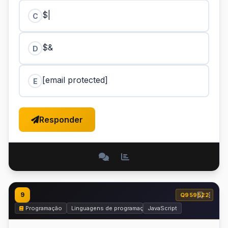
$|
C
$&
D
[email protected]
E
Responder
9
Q959522
Programação
Linguagens de programação
JavaScript