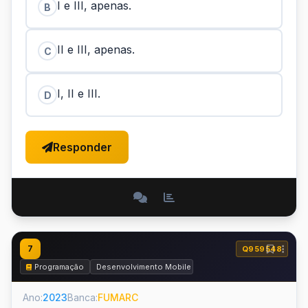
I e III, apenas.
B
II e III, apenas.
C
I, II e III.
D
Responder
7
Q959548
Programação
Desenvolvimento Mobile
Ano:
2023
Banca:
FUMARC