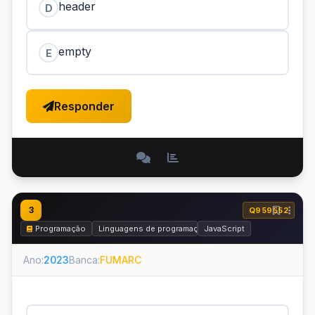
header
D
empty
E
Responder
3
Q959552
Programação
Linguagens de programação
JavaScript
Ano:
2023
Banca:
FUMARC