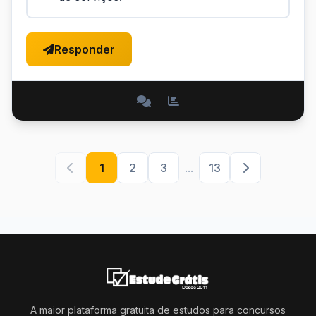
Responder
1
2
3
...
13
A maior plataforma gratuita de estudos para concursos