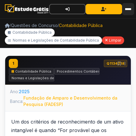
Questões de Concurso
Contabilidade Pública
/
/
Contabilidade Pública
Normas e Legislações de Contabilidade Pública
Limpar
1
Q1134718
Contabilidade Pública
Procedimentos Contábeis Patrimoniais
Normas e Legislações de Contabilidade Pública
Ano:
2025
Fundação de Amparo e Desenvolvimento da
Banca:
Pesquisa (FADESP)
Um dos critérios de reconhecimento de um ativo
intangível é quando “For provável que os