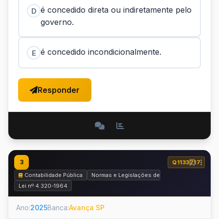
é concedido direta ou indiretamente pelo
D
governo.
é concedido incondicionalmente.
E
Responder
3
Q1133717
Contabilidade Pública
Normas e Legislações de Contabilidade Públic
Lei nº 4.320-1964
Ano:
2025
Banca:
Avança SP