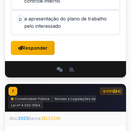
controle interno
a apresentação do plano de trabalho
D
pelo interessado
Responder
7
Q1131248
Contabilidade Pública
Normas e Legislações de Contabilidade Públic
Lei nº 4.320-1964
Ano:
2025
Banca:
SELECON