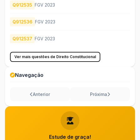
Q912535
FGV 2023
Q912536
FGV 2023
Q912537
FGV 2023
Ver mais questões de Direito Constitucional
Navegação
Anterior
Próxima
Estude de graça!