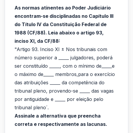
As
As normas atinentes ao Poder Judiciário
normas
encontram-se disciplinadas no Capítulo III
atinentes
do Título IV da Constituição Federal de
1988 (CF/88). Leia abaixo o artigo 93,
ao
inciso XI, da CF/88:
Poder
"Artigo 93. Inciso XI ± Nos tribunais com
Judiciário
número superior a _____ julgadores, poderá
ser constituído _____, com o mínimo de_____e
encontram-
o máximo de_____ membros,para o exercício
se
das atribuições _____ da competência do
disc...
tribunal pleno, provendo-se _____ das vagas
por antiguidade e _____ por eleição pelo
tribunal pleno´.
Assinale a alternativa que preencha
correta e respectivamente as lacunas.