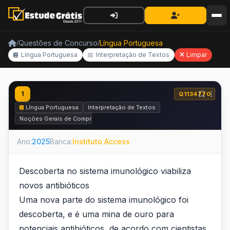
Questões de Concurso
Língua Portuguesa
/
/
Língua Portuguesa
Interpretação de Textos
Limpar
1
Q1134770
Língua Portuguesa
Interpretação de Textos
Noções Gerais de Compreensão e Interpretação de Texto
Ano:
2025
Banca:
Instituto Access
Descoberta no sistema imunológico viabiliza
novos antibióticos
Uma nova parte do sistema imunológico foi
descoberta, e é uma mina de ouro para
potenciais antibióticos, de acordo com cientistas.