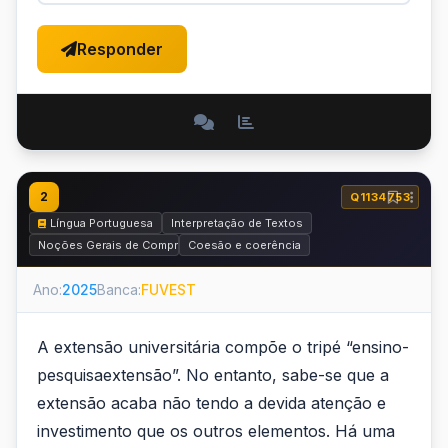
Responder
2
Q1134753
Língua Portuguesa
Interpretação de Textos
Noções Gerais de Compreensão e Interpretação de Texto
Coesão e coerência
Ano:
2025
Banca:
FUVEST
A extensão universitária compõe o tripé “ensino-
pesquisaextensão”. No entanto, sabe-se que a
extensão acaba não tendo a devida atenção e
investimento que os outros elementos. Há uma