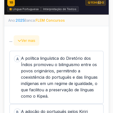
10
Q1134400
Língua Portuguesa
Interpretação de Textos
Ano:
2025
Banca:
FLEM Concursos
...
Ver mais
A política linguística do Diretório dos
A
Índios promoveu o bilinguismo entre os
povos originários, permitindo a
coexistência do português e das línguas
indígenas em um regime de igualdade, o
que facilitou a preservação de línguas
como o Kipeá.
A adoção do português pelos Kiriri
B