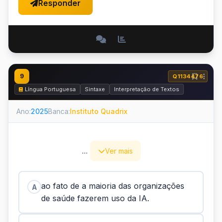
Responder
9
Q1134476
Língua Portuguesa
Sintaxe
Interpretação de Textos
Ano:
2025
Banca:
Instituto Quadrix
...
Ver mais
ao fato de a maioria das organizações
A
de saúde fazerem uso da IA.