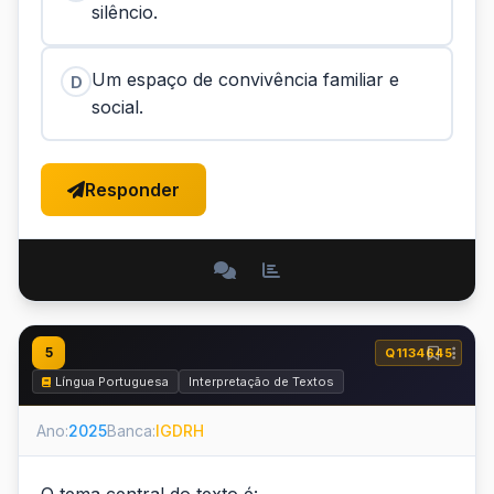
silêncio.
Um espaço de convivência familiar e
D
social.
Responder
5
Q1134645
Língua Portuguesa
Interpretação de Textos
Ano:
2025
Banca:
IGDRH