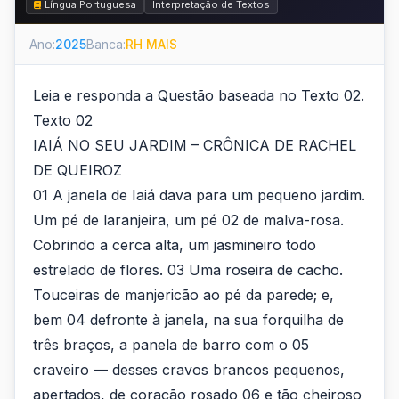
Língua Portuguesa
Interpretação de Textos
Ano:
2025
Banca:
RH MAIS
Leia e responda a Questão baseada no Texto 02.
Texto 02
IAIÁ NO SEU JARDIM – CRÔNICA DE RACHEL
DE QUEIROZ
01 A janela de Iaiá dava para um pequeno jardim.
Um pé de laranjeira, um pé 02 de malva-rosa.
Cobrindo a cerca alta, um jasmineiro todo
estrelado de flores. 03 Uma roseira de cacho.
Touceiras de manjericão ao pé da parede; e,
bem 04 defronte à janela, na sua forquilha de
três braços, a panela de barro com o 05
craveiro — desses cravos brancos pequenos,
apertados, de coração rosado 06 e tão cheiroso