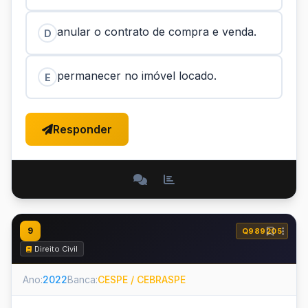
anular o contrato de compra e venda.
D
permanecer no imóvel locado.
E
Responder
9
Q989205
Direito Civil
Ano:
2022
Banca:
CESPE / CEBRASPE