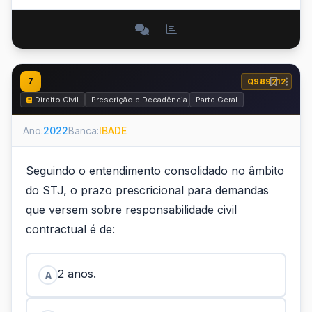
7
Q989212
Direito Civil
Prescrição e Decadência
Parte Geral
Ano:
2022
Banca:
IBADE
Seguindo o entendimento consolidado no âmbito
do STJ, o prazo prescricional para demandas
que versem sobre responsabilidade civil
contractual é de:
2 anos.
A