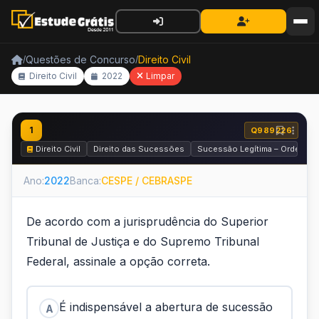
Questões de Concurso
Direito Civil
/
/
Direito Civil
2022
Limpar
1
Q989226
Direito Civil
Direito das Sucessões
Sucessão Legítima – Ordem de
Ano:
2022
Banca:
CESPE / CEBRASPE
De acordo com a jurisprudência do Superior
Tribunal de Justiça e do Supremo Tribunal
Federal, assinale a opção correta.
É indispensável a abertura de sucessão
A