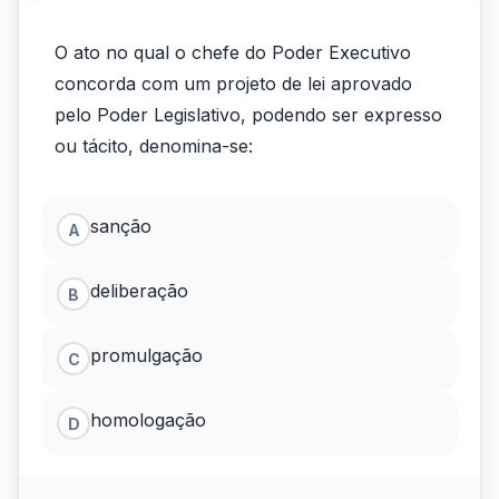
O
O ato no qual o chefe do Poder Executivo
ato
concorda com um projeto de lei aprovado
no
pelo Poder Legislativo, podendo ser expresso
ou tácito, denomina-se:
qual
o
sanção
A
chefe
do
deliberação
B
Poder
promulgação
Executivo
C
concorda
homologação
D
com
um