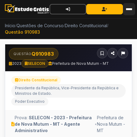
Início
Questões de Concurso
Direito Constitucional
/
/
/
Questão 910983
Q910983
QUESTÃO
2023
SELECON
Prefeitura de Nova Mutum - MT
Direito Constitucional
Presidente da República, Vice-Presidente da República e
Ministros de Estado.
Poder Executivo
Prova:
SELECON - 2023 - Prefeitura
Prefeitura de
de Nova Mutum - MT - Agente
•
Nova Mutum -
Administrativo
MT