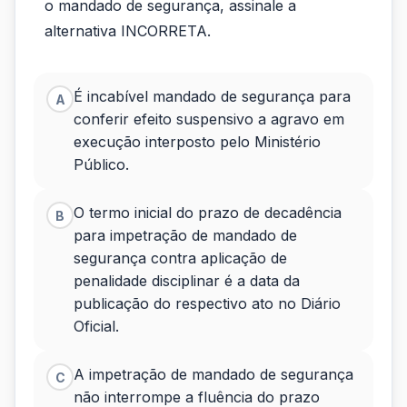
acordo
o mandado de segurança, assinale a
com
alternativa INCORRETA.
a
interpretação
É incabível mandado de segurança para
A
conferir efeito suspensivo a agravo em
do
execução interposto pelo Ministério
STJ
Público.
sobre
O termo inicial do prazo de decadência
B
o
para impetração de mandado de
segurança contra aplicação de
mandado...
penalidade disciplinar é a data da
publicação do respectivo ato no Diário
Oficial.
A impetração de mandado de segurança
C
não interrompe a fluência do prazo