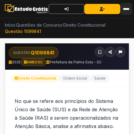
Início
Questões de Concurso
Direito Constitucional
/
/
/
Questão 1099841
Q1099841
QUESTÃO
2025
AMEOSC
Prefeitura de Palma Sola - SC
Direito Constitucional
Ordem Social
Saúde
No
No que se refere aos princípios do Sistema
que
Único de Saúde (SUS) e da Rede de Atenção
se
à Saúde (RAS) a serem operacionalizados na
Atenção Básica, analise a afirmativa abaixo.
refere