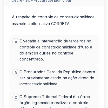
Cedro - SC - Procurador Municipal
A
A respeito do controle de constitucionalidade,
respeito
assinale a alternativa CORRETA.
do
controle
É vedada a intervenção de terceiros no
A
controle de constitucionalidade difuso e
de
do amicus curiae no controle
constitucionalidade,
concentrado.
assinale
O Procurador-Geral da República deverá
B
a...
ser previamente citado na ação direta de
inconstitucionalidade.
O Supremo Tribunal Federal é o único
C
órgão legitimado a realizar o controle