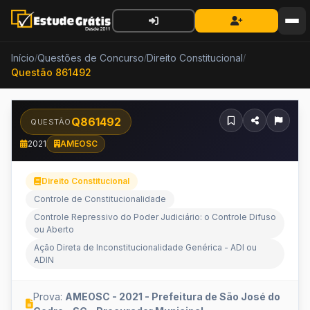
Início
Questões de Concurso
Direito Constitucional
/
/
/
Questão 861492
Q861492
QUESTÃO
2021
AMEOSC
Direito Constitucional
Controle de Constitucionalidade
Controle Repressivo do Poder Judiciário: o Controle Difuso
ou Aberto
Ação Direta de Inconstitucionalidade Genérica - ADI ou
ADIN
Prova:
AMEOSC - 2021 - Prefeitura de São José do