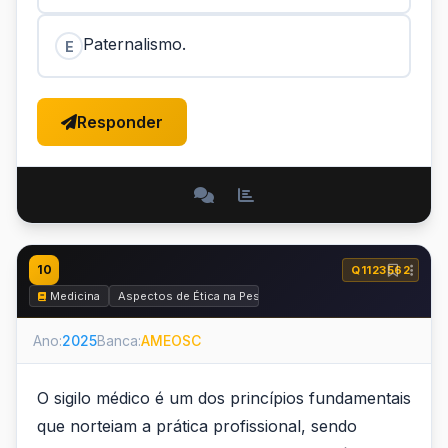
Paternalismo.
E
Responder
10
Q1123562
Medicina
Aspectos de Ética na Pesquisa, Ética Médica e Perícia Médi
Ano:
2025
Banca:
AMEOSC
O sigilo médico é um dos princípios fundamentais
que norteiam a prática profissional, sendo