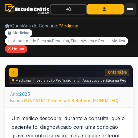
Questões de Concurso
Medicina
/
/
Medicina
Aspectos de Ética na Pesquisa, Ética Médica e Perícia Médica
Limpar
1
Q1134745
Medicina
Legislação Profissional do Médico
Aspectos de Ética na Pesquisa, 
Ano:
2025
Banca:
FUNDATEC Processos Seletivos (FUNDATEC)
Um médico descobre, durante a consulta, que o
paciente foi diagnosticado com uma condição
grave em outro serviço, mas a equipe anterior