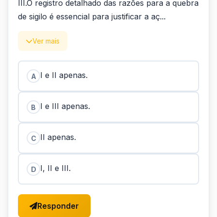
III.O registro detalhado das razões para a quebra
de sigilo é essencial para justificar a aç...
Ver mais
I e II apenas.
A
I e III apenas.
B
II apenas.
C
I, II e III.
D
Responder