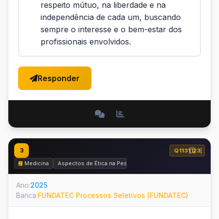
respeito mútuo, na liberdade e na
independência de cada um, buscando
sempre o interesse e o bem-estar dos
profissionais envolvidos.
Responder
3
Q1131123
Medicina
Aspectos de Ética na Pesquisa, Ética Médica e Perícia Médi
Ano:
2025
Banca:
FUNDATEC Processos Seletivos (FUNDATEC)