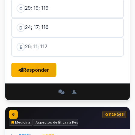
29; 19; 119
C
24; 17; 116
D
26; 11; 117
E
Responder
6
Q1129043
Medicina
Aspectos de Ética na Pesquisa, Ética Médica e Perícia Médi