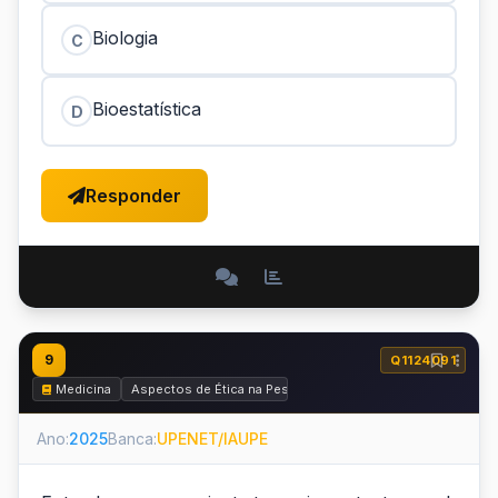
Biologia
C
Bioestatística
D
Responder
9
Q1124091
Medicina
Aspectos de Ética na Pesquisa, Ética Médica e Perícia Médi
Ano:
2025
Banca:
UPENET/IAUPE