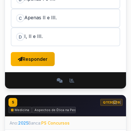
Apenas II e III.
C
I, II e III.
D
Responder
5
Q1130219
Medicina
Aspectos de Ética na Pesquisa, Ética Médica e Perícia Médi
Ano:
2025
Banca:
PS Concursos