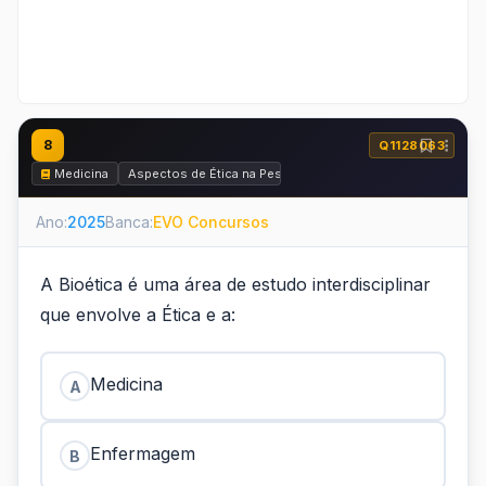
8
Q1128063
Medicina
Aspectos de Ética na Pesquisa, Ética Médica e Perícia Médi
Ano:
2025
Banca:
EVO Concursos
A Bioética é uma área de estudo interdisciplinar
que envolve a Ética e a:
Medicina
A
Enfermagem
B