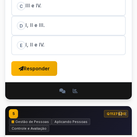
III e IV.
C
I, II e III.
D
I, II e IV.
E
Responder
5
Q1127630
Gestão de Pessoas
Aplicando Pessoas
Controle e Avaliação