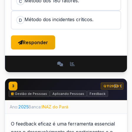
Método dos 180 fatores.
C
Método dos incidentes críticos.
D
Responder
3
Q1129991
Gestão de Pessoas
Aplicando Pessoas
Feedback
Ano:
2025
Banca:
INAZ do Pará
O feedback eficaz é uma ferramenta essencial