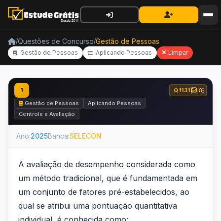
Questões de Concurso
Gestão de Pessoas
/
/
Gestão de Pessoas
Aplicando Pessoas
Limpar
1
Q1131540
Gestão de Pessoas
Aplicando Pessoas
Controle e Avaliação
Ano:
2025
Banca:
SELECON
A avaliação de desempenho considerada como
um método tradicional, que é fundamentada em
um conjunto de fatores pré-estabelecidos, ao
qual se atribui uma pontuação quantitativa
individual, é conhecida como: