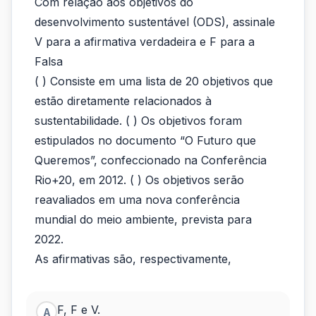
Com relação aos objetivos do
relação
desenvolvimento sustentável (ODS), assinale
aos
V para a afirmativa verdadeira e F para a
Falsa
objetivos
( ) Consiste em uma lista de 20 objetivos que
do
estão diretamente relacionados à
desenvolvimento
sustentabilidade. ( ) Os objetivos foram
estipulados no documento “O Futuro que
sustentável
Queremos”, confeccionado na Conferência
Rio+20, em 2012. ( ) Os objetivos serão
reavaliados em uma nova conferência
mundial do meio ambiente, prevista para
2022.
As afirmativas são, respectivamente,
F, F e V.
A