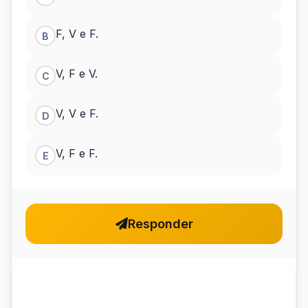
F, V e F.
B
V, F e V.
C
V, V e F.
D
V, F e F.
E
Responder