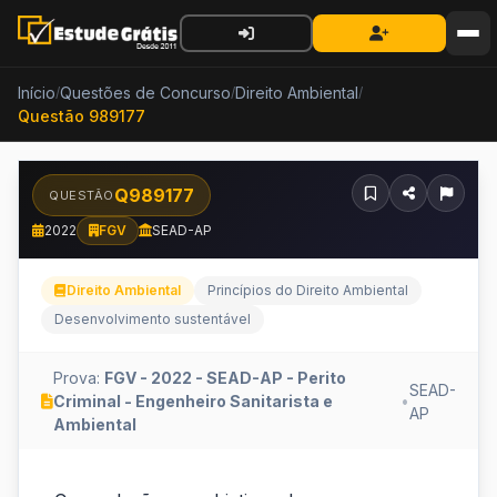
Início
Questões de Concurso
Direito Ambiental
/
/
/
Questão 989177
Q989177
QUESTÃO
2022
FGV
SEAD-AP
Direito Ambiental
Princípios do Direito Ambiental
Desenvolvimento sustentável
Prova:
FGV - 2022 - SEAD-AP - Perito
SEAD-
Criminal - Engenheiro Sanitarista e
•
AP
Ambiental
Com