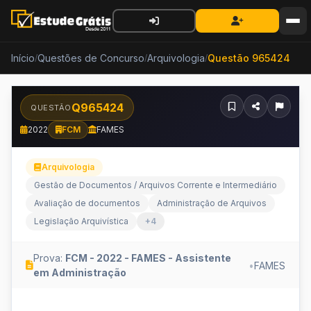
Início
Questões de Concurso
Arquivologia
Questão 965424
/
/
/
Q965424
QUESTÃO
2022
FCM
FAMES
Arquivologia
Gestão de Documentos / Arquivos Corrente e Intermediário
Avaliação de documentos
Administração de Arquivos
Legislação Arquivística
+4
Prova:
FCM - 2022 - FAMES - Assistente
•
FAMES
em Administração