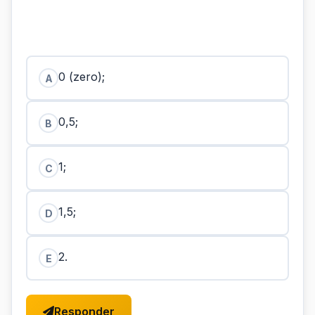
0 (zero);
A
0,5;
B
1;
C
1,5;
D
2.
E
Responder