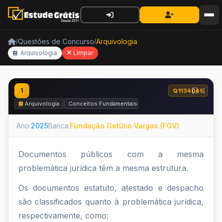
Questões de Concurso
Arquivologia
/
/
Arquivologia
Limpar
1
Q1134045
Arquivologia
Conceitos Fundamentais
Ano:
2025
Banca:
Fundação Getúlio Vargas (FGV)
Documentos públicos com a mesma
problemática jurídica têm a mesma estrutura.
Os documentos estatuto, atestado e despacho
são classificados quanto à problemática jurídica,
respectivamente, como: