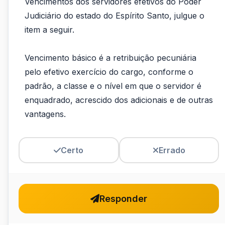
Vencimentos dos servidores efetivos do Poder
com
Judiciário do estado do Espírito Santo, julgue o
item a seguir.
o
Plano
Vencimento básico é a retribuição pecuniária
de
pelo efetivo exercício do cargo, conforme o
padrão, a classe e o nível em que o servidor é
Carreiras
enquadrado, acrescido dos adicionais e de outras
e
vantagens.
de
Vencimentos
Certo
Errado
dos
ser
Responder