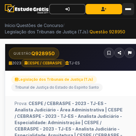
Início
Questões de Concurso
/
/
Legislação dos Tribunais de Justiça (TJs)
Questão 928950
/
Q928950
QUESTÃO
2023
CESPE / CEBRASPE
TJ-ES
Legislação dos Tribunais de Justiça (TJs)
Tribunal de Justiça do Estado do Espirito Santo
Prova:
CESPE / CEBRASPE - 2023 - TJ-ES -
Analista Judiciário - Área Administrativa | CESPE
/ CEBRASPE - 2023 - TJ-ES - Analista Judiciário -
Especialidade: Administração | CESPE /
CEBRASPE - 2023 - TJ-ES - Analista Judiciário -
Especialidade: Arquitetura | CESPE / CEBRASPE -