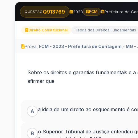
Q913769
2023
Prefeitura de C
FCM
QUESTÃO
Direito Constitucional
Teoria dos Direitos Fundamentais
Prova:
FCM - 2023 - Prefeitura de Contagem - MG - 
Sobre
Sobre os direitos e garantias fundamentais e a
os
afirmar que
direitos
e
a ideia de um direito ao esquecimento é c
A
garantias
o Superior Tribunal de Justiça entendeu que
fundamentais
B