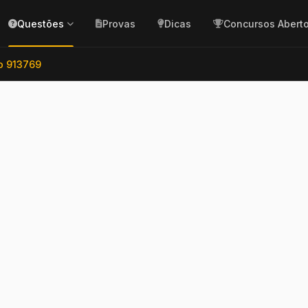
Questões
Provas
Dicas
Concursos Abert
o 913769