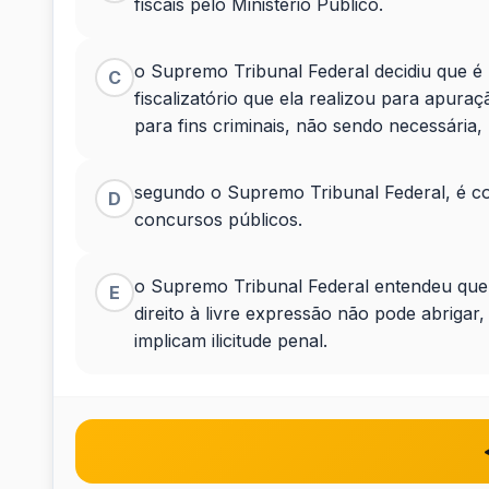
fiscais pelo Ministério Público.
e
o Supremo Tribunal Federal decidiu que é 
C
a
fiscalizatório que ela realizou para apura
para fins criminais, não sendo necessária, p
sua
interpre
segundo o Supremo Tribunal Federal, é co
D
concursos públicos.
o Supremo Tribunal Federal entendeu que 
E
direito à livre expressão não pode abriga
implicam ilicitude penal.