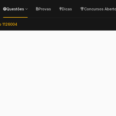
Questões
Provas
Dicas
Concursos Abert
o 1126004