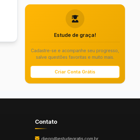
Estude de graça!
Cadastre-se e acompanhe seu progresso,
salve questões favoritas e muito mais.
Criar Conta Grátis
Contato
diego@estudegratis.com.br