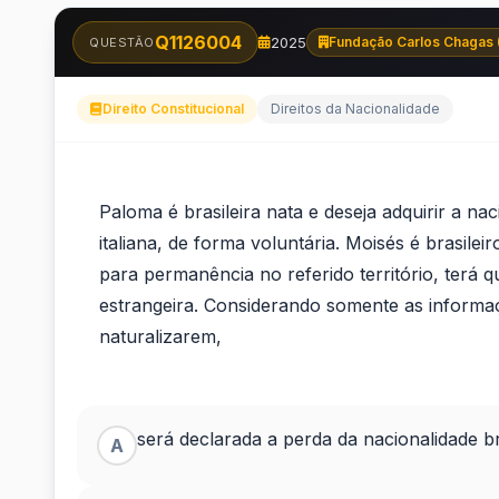
Q1126004
2025
Fundação Carlos Chagas 
QUESTÃO
Direito Constitucional
Direitos da Nacionalidade
Paloma
Paloma é brasileira nata e deseja adquirir a nac
é
italiana, de forma voluntária. Moisés é brasile
para permanência no referido território, terá 
brasileira
estrangeira. Considerando somente as informaç
nata
naturalizarem,
e
deseja
será declarada a perda da nacionalidade br
A
adquirir