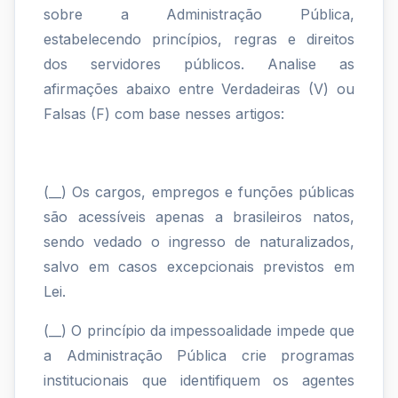
37
sobre a Administração Pública,
estabelecendo princípios, regras e direitos
ao
dos servidores públicos. Analise as
41
afirmações abaixo entre Verdadeiras (V) ou
da
Falsas (F) com base nesses artigos:
Constituição
Federal
(__) Os cargos, empregos e funções públicas
de
são acessíveis apenas a brasileiros natos,
1988...
sendo vedado o ingresso de naturalizados,
salvo em casos excepcionais previstos em
Lei.
(__) O princípio da impessoalidade impede que
a Administração Pública crie programas
institucionais que identifiquem os agentes