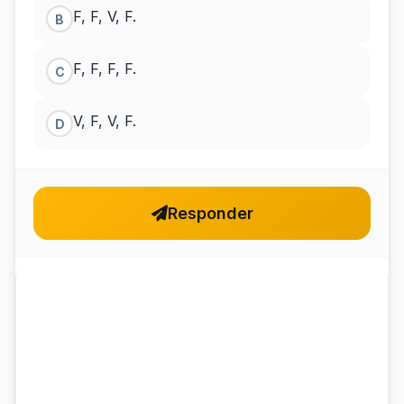
F, F, V, F.
B
F, F, F, F.
C
V, F, V, F.
D
Responder