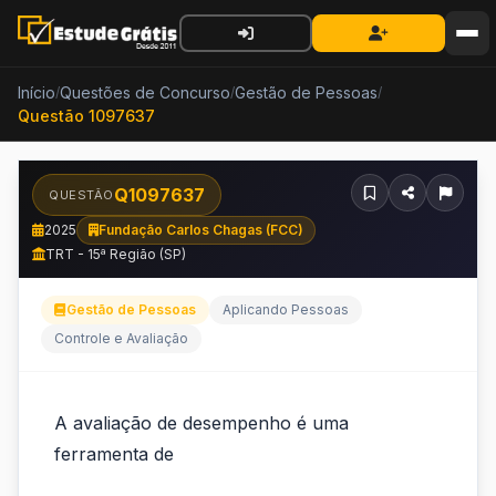
Início
Questões de Concurso
Gestão de Pessoas
/
/
/
Questão 1097637
Q1097637
QUESTÃO
2025
Fundação Carlos Chagas (FCC)
TRT - 15ª Região (SP)
Gestão de Pessoas
Aplicando Pessoas
Controle e Avaliação
A
A avaliação de desempenho é uma
avaliação
ferramenta de
de