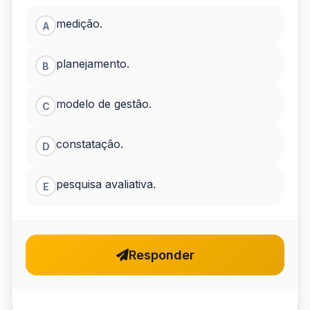
desempenho
medição.
A
é
planejamento.
B
uma
ferramenta
modelo de gestão.
C
de&nbsp;&nbsp;
constatação.
D
pesquisa avaliativa.
E
Responder