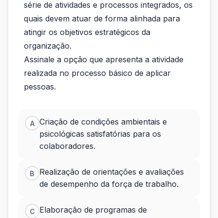
gestão
série de atividades e processos integrados, os
de
quais devem atuar de forma alinhada para
atingir os objetivos estratégicos da
pessoas
organização.
é
Assinale a opção que apresenta a atividade
composta
realizada no processo básico de aplicar
pessoas.
por
uma
Criação de condições ambientais e
A
série
psicológicas satisfatórias para os
de
colaboradores.
atividad
Realização de orientações e avaliações
B
de desempenho da força de trabalho.
Elaboração de programas de
C