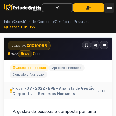
Início
Questões de Concurso
Gestão de Pessoas
/
/
/
Questão 1019055
Q1019055
QUESTÃO
2022
FGV
EPE
Gestão de Pessoas
Aplicando Pessoas
Controle e Avaliação
Prova:
FGV - 2022 - EPE - Analista de Gestão
•
EPE
Corporativa - Recursos Humanos
A
A gestão de pessoas é composta por uma