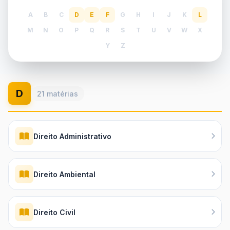
A
B
C
D
E
F
G
H
I
J
K
L
M
N
O
P
Q
R
S
T
U
V
W
X
Y
Z
D
21 matérias
Direito Administrativo
Direito Ambiental
Direito Civil