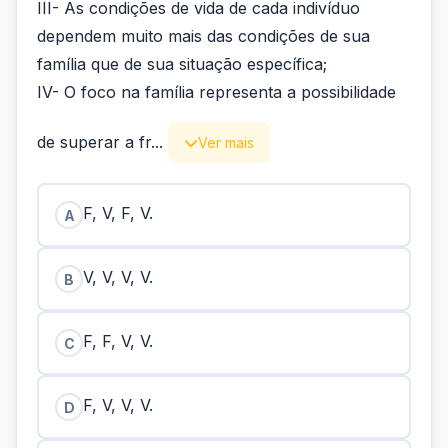
III- As condições de vida de cada indivíduo
dependem muito mais das condições de sua
família que de sua situação específica;
IV- O foco na família representa a possibilidade
de superar a fr...
Ver mais
F, V, F, V.
A
V, V, V, V.
B
F, F, V, V.
C
F, V, V, V.
D