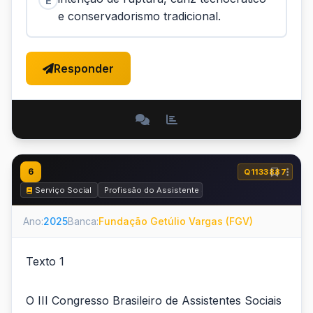
E
e conservadorismo tradicional.
Responder
6
Q1133887
Serviço Social
Profissão do Assistente Social e o Código de Ética d
Ano:
2025
Banca:
Fundação Getúlio Vargas (FGV)
Texto 1
O III Congresso Brasileiro de Assistentes Sociais