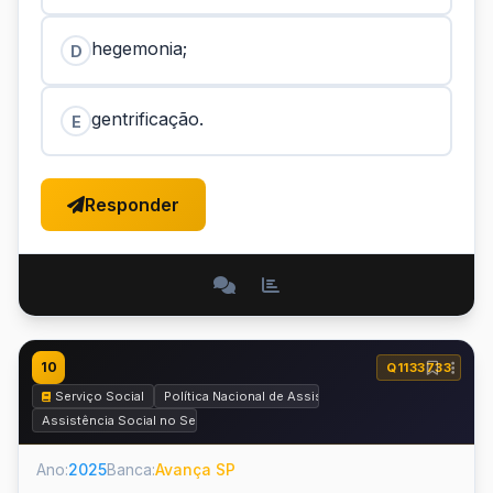
hegemonia;
D
gentrificação.
E
Responder
10
Q1133733
Serviço Social
Política Nacional de Assistência Social – PNAS
Assistência Social no Serviço Social
Ano:
2025
Banca:
Avança SP