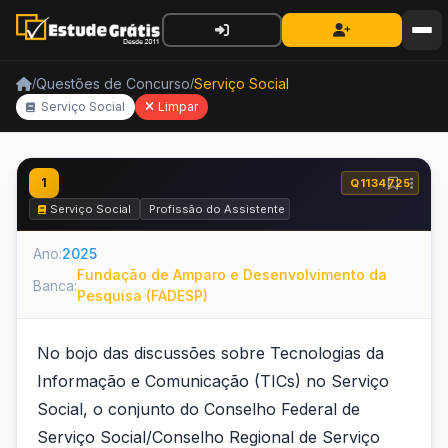
Questões de Concurso
Serviço Social
/
/
Serviço Social
Limpar
1
Q1134725
Serviço Social
Profissão do Assistente Social e o Código de Ética d
Ano:
2025
Fundação de Amparo e Desenvolvimento da
Banca:
Pesquisa (FADESP)
No bojo das discussões sobre Tecnologias da
Informação e Comunicação (TICs) no Serviço
Social, o conjunto do Conselho Federal de
Serviço Social/Conselho Regional de Serviço