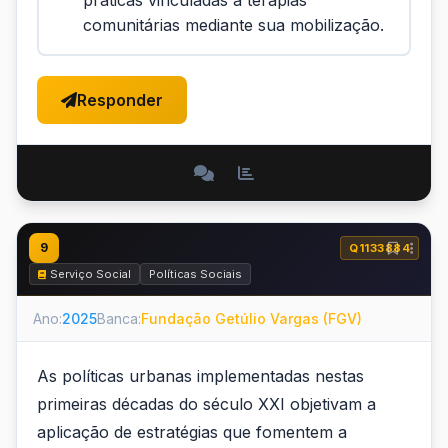
práticas vinculadas a terapias
comunitárias mediante sua mobilização.
Responder
9
Q1133884
Serviço Social
Políticas Sociais
Ano:
2025
Banca:
Fundação Getúlio Vargas (FGV)
As políticas urbanas implementadas nestas
primeiras décadas do século XXI objetivam a
aplicação de estratégias que fomentem a