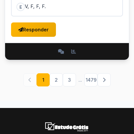
V, F, F, F.
E
Responder
1
2
3
...
1479