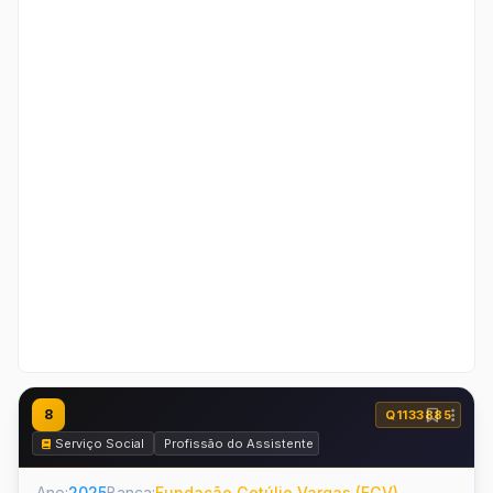
8
Q1133885
Serviço Social
Profissão do Assistente Social e o Código de Ética d
Ano:
2025
Banca:
Fundação Getúlio Vargas (FGV)