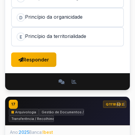
Princípio da organicidade
D
Princípio da territorialidade
E
Responder
17
Q1118492
Arquivologia
Gestão de Documentos / Arquivos Corrente e Intermedi
Transferência / Recolhimento
Ano:
2025
Banca:
Ibest