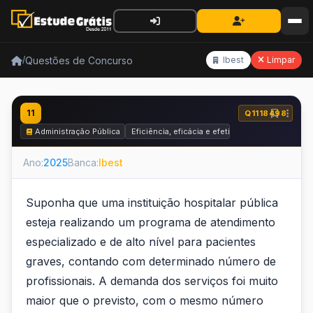
Questões de Concurso
/
Ibest
Limpar
11
Q1118498
Administração Pública
Eficiência, eficácia e efetividade no serviço pú
Ano:
2025
Banca:
Ibest
Suponha que uma instituição hospitalar pública
esteja realizando um programa de atendimento
especializado e de alto nível para pacientes
graves, contando com determinado número de
profissionais. A demanda dos serviços foi muito
maior que o previsto, com o mesmo número