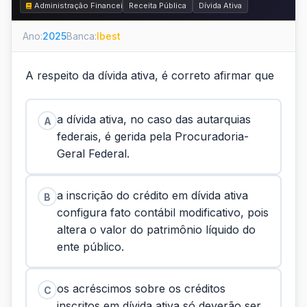
Administração Financeira e Orçamentária - AFO
Receita Pública
Dívida Ativa
Ano:
2025
Banca:
Ibest
A respeito da dívida ativa, é correto afirmar que
a dívida ativa, no caso das autarquias
A
federais, é gerida pela Procuradoria-
Geral Federal.
a inscrição do crédito em dívida ativa
B
configura fato contábil modificativo, pois
altera o valor do patrimônio líquido do
ente público.
os acréscimos sobre os créditos
C
inscritos em dívida ativa só deverão ser