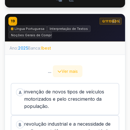
19
Q1113805
Língua Portuguesa
Interpretação de Textos
Noções Gerais de Compreensão e Interpretação de Texto
Ano:
2025
Banca:
Ibest
...
Ver mais
invenção de novos tipos de veículos
A
motorizados e pelo crescimento da
população.
revolução industrial e a necessidade de
B