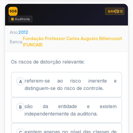
506
Q66123
Auditoria
Ano:
2012
Fundação Professor Carlos Augusto Bittencourt
Banca:
(FUNCAB)
Os riscos de distorção relevante:
referem-se ao risco inerente e
A
distinguem-se do risco de controle.
são da entidade e existem
B
independentemente da auditoria.
existem apenas no nível das classes de
C