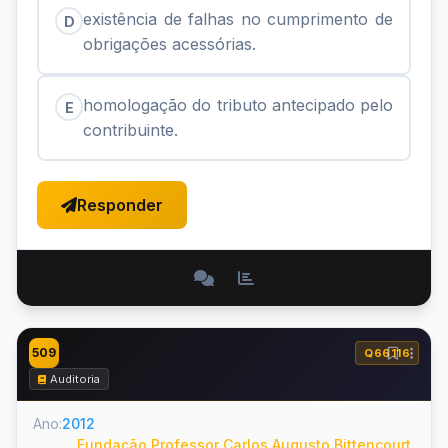
existência de falhas no cumprimento de
D
obrigações acessórias.
homologação do tributo antecipado pelo
E
contribuinte.
Responder
509
Q66116
Auditoria
Ano:
2012
Fundação Professor Carlos Augusto Bittencourt