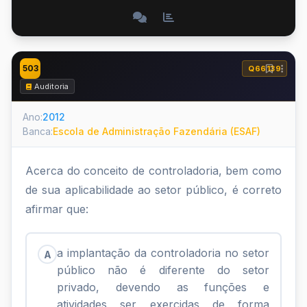
503
Q66139
Auditoria
Ano:
2012
Banca:
Escola de Administração Fazendária (ESAF)
Acerca do conceito de controladoria, bem como
de sua aplicabilidade ao setor público, é correto
afirmar que:
a implantação da controladoria no setor
A
público não é diferente do setor
privado, devendo as funções e
atividades ser exercidas de forma