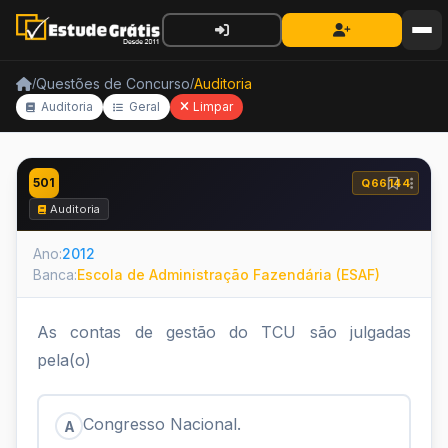
Questões de Concurso
Auditoria
/
/
Auditoria
Geral
Limpar
501
Q66144
Auditoria
Ano:
2012
Banca:
Escola de Administração Fazendária (ESAF)
As contas de gestão do TCU são julgadas
pela(o)
Congresso Nacional.
A