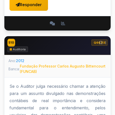
Responder
510
Q66113
Auditoria
Ano:
2012
Fundação Professor Carlos Augusto Bittencourt
Banca:
(FUNCAB)
Se o Auditor julga necessário chamar a atenção
para um assunto divulgado nas demonstrações
contábeis de real importância e considera
fundamental para o entendimento, pelos