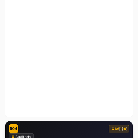
504
Q66129
Auditoria