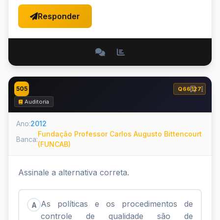
Responder
505
Q66127
Auditoria
Ano:
2012
Fundação Professor Carlos Augusto Bittencourt
Banca:
(FUNCAB)
Assinale a alternativa correta.
As políticas e os procedimentos de
A
controle de qualidade são de