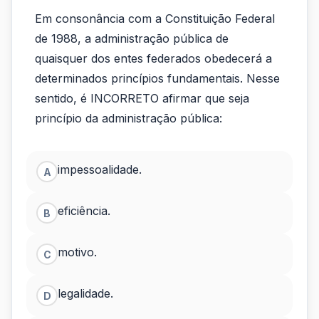
Em
Em consonância com a Constituição Federal
consonância
de 1988, a administração pública de
com
quaisquer dos entes federados obedecerá a
determinados princípios fundamentais. Nesse
a
sentido, é INCORRETO afirmar que seja
Constituição
princípio da administração pública:
Federal
de
impessoalidade.
A
1988,
eficiência.
B
a
adm
motivo.
C
legalidade.
D