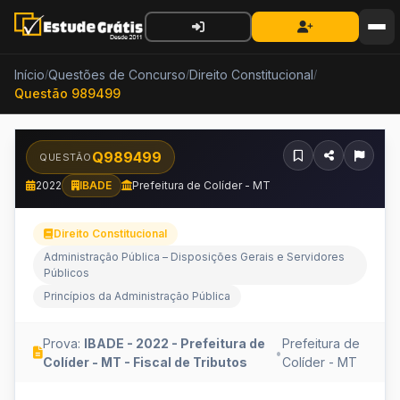
Início
Questões de Concurso
Direito Constitucional
/
/
/
Questão 989499
Q989499
QUESTÃO
2022
IBADE
Prefeitura de Colíder - MT
Direito Constitucional
Administração Pública – Disposições Gerais e Servidores
Públicos
Princípios da Administração Pública
Prova:
IBADE - 2022 - Prefeitura de
Prefeitura de
•
Colíder - MT - Fiscal de Tributos
Colíder - MT