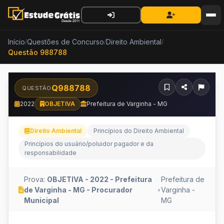
Início
Questões de Concurso
Direito Ambiental
/
/
/
Questão 988788
Q988788
QUESTÃO
2022
OBJETIVA
Prefeitura de Varginha - MG
Direito Ambiental
Princípios do Direito Ambiental
Princípios do usuário/poluidor pagador e da
responsabilidade
Prova:
OBJETIVA - 2022 - Prefeitura
Prefeitura de
de Varginha - MG - Procurador
•
Varginha -
Municipal
MG