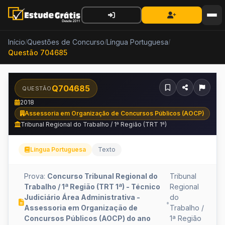
Início
Questões de Concurso
Língua Portuguesa
/
/
/
Questão 704685
Q704685
QUESTÃO
2018
Assessoria em Organização de Concursos Públicos (AOCP)
Tribunal Regional do Trabalho / 1ª Região (TRT 1ª)
Língua Portuguesa
Texto
Prova:
Concurso Tribunal Regional do
Tribunal
Trabalho / 1ª Região (TRT 1ª) - Técnico
Regional
Judiciário Área Administrativa -
do
•
Assessoria em Organização de
Trabalho /
Concursos Públicos (AOCP) do ano
1ª Região