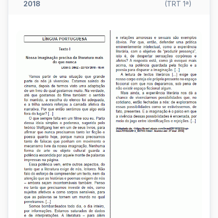
2018
(TRT 1ª)
Sobre
o
uso
dos
mecanismos
de
coesão
textual
e
as
relaçõ...