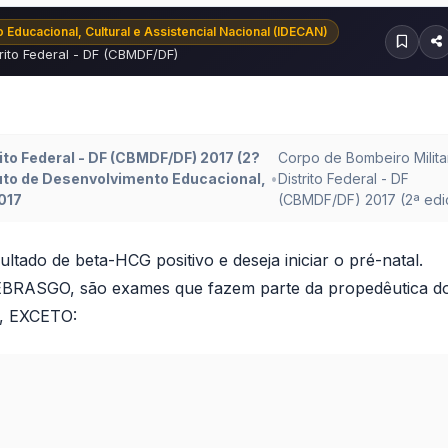
 Educacional, Cultural e Assistencial Nacional (IDECAN)
rito Federal - DF (CBMDF/DF)
ito Federal - DF (CBMDF/DF) 2017 (2?
Corpo de Bombeiro Milita
ituto de Desenvolvimento Educacional,
•
Distrito Federal - DF
017
(CBMDF/DF) 2017 (2ª edi
ado de beta-HCG positivo e deseja iniciar o pré-natal.
FEBRASGO, são exames que fazem parte da propedêutica d
e, EXCETO: