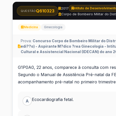
2017
Intituto de Desenvolvimento
Q610323
QUESTÃO
Corpo de Bombeiro Militar do Dist
Medicina
Ginecologia
Prova:
Concurso Corpo de Bombeiro Militar do Distr
edi??o) - Aspirante M?dico ?rea Ginecologia - Int
Cultural e Assistencial Nacional (IDECAN) do ano 2
?
G1P0A0, 22 anos, comparece à consulta com result
Segundo o Manual de Assistência Pré-natal da 
G1P0A0,
acompanhamento pré-natal no primeiro trimestr
22
Ecocardiografia fetal.
anos,
A
comparece