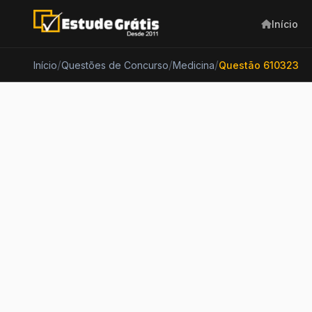
Início
/
/
/
Início
Questões de Concurso
Medicina
Questão 610323