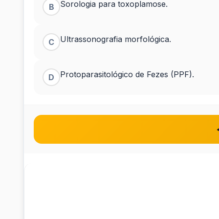
Sorologia para toxoplamose.
B
à
consulta
Ultrassonografia morfológica.
C
com
Protoparasitológico de Fezes (PPF).
D
resultado
de...