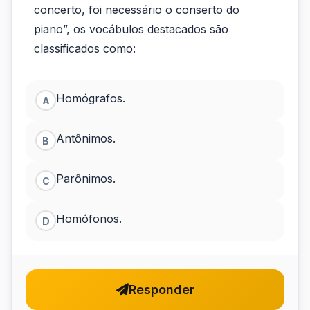
campo
concerto, foi necessário o conserto do
semântico,
piano”, os vocábulos destacados são
classificados como:
em
“Para
Homógrafos.
A
o
sucesso
Antônimos.
B
do
Parônimos.
concerto,...
C
Homófonos.
D
Responder