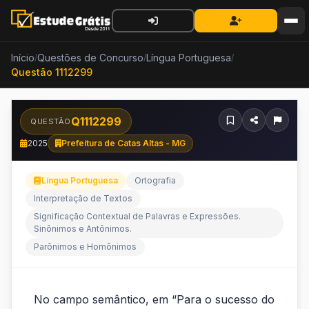
Início
Questões de Concurso
Língua Portuguesa
/
/
/
Questão 1112299
Q1112299
QUESTÃO
2025
Prefeitura de Catas Altas - MG
Língua Portuguesa
Ortografia
Interpretação de Textos
Significação Contextual de Palavras e Expressões.
Sinônimos e Antônimos.
Parônimos e Homônimos
No
No campo semântico, em “Para o sucesso do