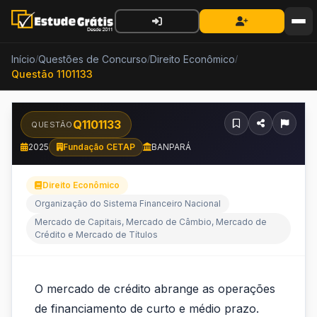
Início
Questões de Concurso
Direito Econômico
/
/
/
Questão 1101133
Q1101133
QUESTÃO
2025
Fundação CETAP
BANPARÁ
Direito Econômico
Organização do Sistema Financeiro Nacional
Mercado de Capitais, Mercado de Câmbio, Mercado de
Crédito e Mercado de Títulos
O
O mercado de crédito abrange as operações
mercado
de financiamento de curto e médio prazo.