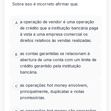
de
Sobre isso é incorreto afirmar que:
crédito
abrange
a operação de vendor é uma operação
A
de crédito que a instituição bancária paga
as
à vista a uma empresa comercial os
operações
direitos relativos às vendas realizadas.
de...
as contas garantidas se relacionam à
B
abertura de uma conta com um limite de
crédito garantido pela instituição
bancária.
as operações hot money envolvem,
C
principalmente, duplicatas e notas
promissórias.
as operações hot money são operações