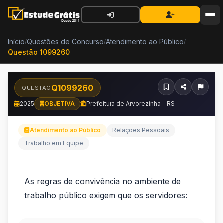
Início
Questões de Concurso
Atendimento ao Público
/
/
/
Questão 1099260
Q1099260
QUESTÃO
2025
OBJETIVA
Prefeitura de Arvorezinha - RS
Atendimento ao Público
Relações Pessoais
Trabalho em Equipe
As
As regras de convivência no ambiente de
regras
trabalho público exigem que os servidores:
de