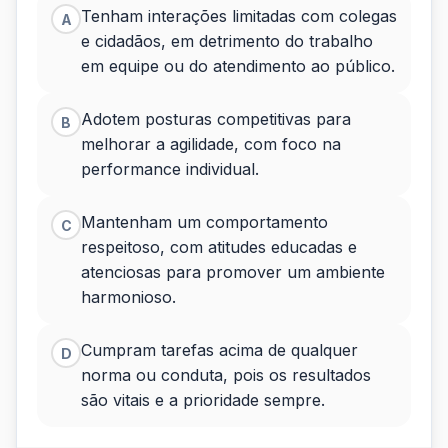
convivência
Tenham interações limitadas com colegas
A
e cidadãos, em detrimento do trabalho
no
em equipe ou do atendimento ao público.
ambiente
de
Adotem posturas competitivas para
B
melhorar a agilidade, com foco na
trabalho...
performance individual.
Mantenham um comportamento
C
respeitoso, com atitudes educadas e
atenciosas para promover um ambiente
harmonioso.
Cumpram tarefas acima de qualquer
D
norma ou conduta, pois os resultados
são vitais e a prioridade sempre.