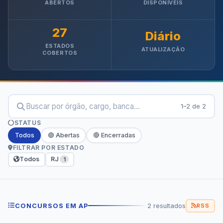
ABERTOS
DISPONÍVEIS
27
Diário
ESTADOS
ATUALIZAÇÃO
COBERTOS
1–2 de 2
STATUS
Todos
🟢 Abertas
🔴 Encerradas
FILTRAR POR ESTADO
Todos
RJ
1
CONCURSOS EM AP
2 resultados
RSS