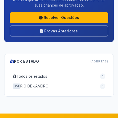
Resolva questões de concursos anteriores e aumente
suas chances de aprovação.
Resolver Questões
Provas Anteriores
POR ESTADO
(ABERTAS)
Todos os estados
1
RIO DE JANEIRO
1
RJ