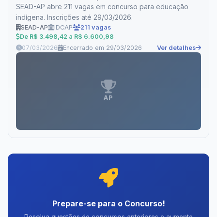
SEAD-AP abre 211 vagas em concurso para educação
indígena. Inscrições até 29/03/2026.
SEAD-AP
IDCAP
211 vagas
De R$ 3.498,42 a R$ 6.600,98
07/03/2026
Encerrado em 29/03/2026
Ver detalhes
AP
Prepare-se para o Concurso!