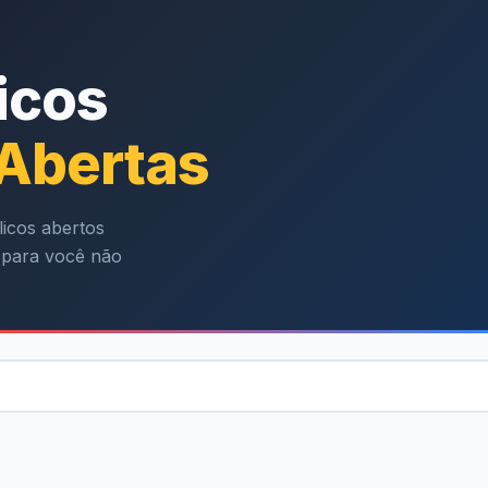
icos
 Abertas
icos abertos
l para você não