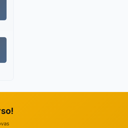
rso!
ovas