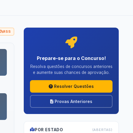
RSS
Prepare-se para o Concurso!
Resolva questões de concursos anteriores
e aumente suas chances de aprovação.
Resolver Questões
Provas Anteriores
POR ESTADO
(ABERTAS)