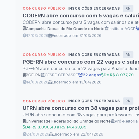
INSCRIÇÕES ENCERRADAS
RN
CONCURSO PÚBLICO
CODERN abre concurso com 5 vagas e salário
CODERN abre concurso para 5 vagas com salários de até 
Companhia Docas do Rio Grande do Norte
Instituto AOCP
17/03/2026
Encerrado em 31/03/2026
INSCRIÇÕES ENCERRADAS
RN
CONCURSO PÚBLICO
PGE-RN abre concurso com 22 vagas e salári
PGE-RN abre concurso com 22 vagas para Analista Jurídic
PGE-RN
CESPE CEBRASPE
22 vagas
De R$ 8.977,79
14/03/2026
Encerrado em 13/04/2026
INSCRIÇÕES ENCERRADAS
RN
CONCURSO PÚBLICO
UFRN abre concurso com 38 vagas para pro
UFRN abre concurso com 38 vagas para professores. Insc
Universidade Federal do Rio Grande do Norte
Pró-Reitori
De R$ 3.090,43 a R$ 14.463,85
24/03/2026
Encerrado em 22/04/2026