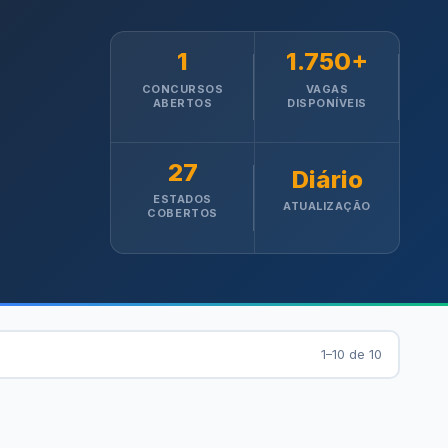
1
1.750+
CONCURSOS
VAGAS
ABERTOS
DISPONÍVEIS
27
Diário
ESTADOS
ATUALIZAÇÃO
COBERTOS
1–10 de 10