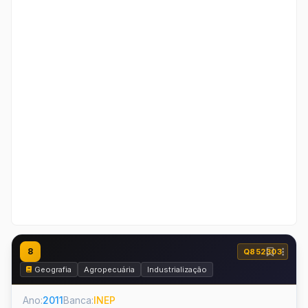
8
Q852303
Geografia
Agropecuária
Industrialização
Ano:
2011
Banca:
INEP