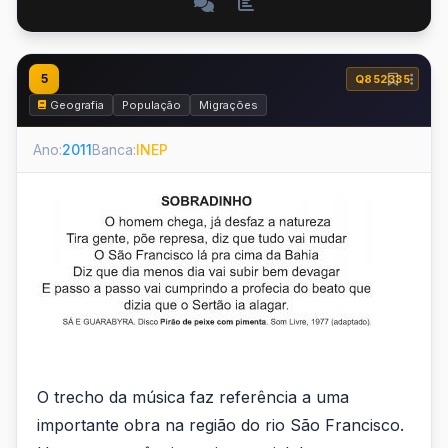
5
Q852335
Geografia
População
Migrações
Ano:
2011
Banca:
INEP
O trecho da música faz referência a uma
importante obra na região do rio São Francisco.