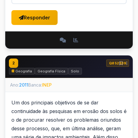
Responder
2
Q852339
Geografia
Geografia Física
Solo
Ano:
2011
Banca:
INEP
Um dos principais objetivos de se dar
continuidade às pesquisas em erosão dos solos é
o de procurar resolver os problemas oriundos
desse processo, que, em última análise, geram
uma série de impactos ambientais. Além disso,