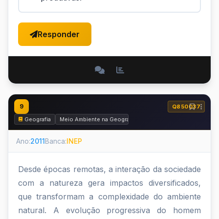
Responder
9
Q850037
Geografia
Meio Ambiente na Geografia
Ano:
2011
Banca:
INEP
Desde épocas remotas, a interação da sociedade
com a natureza gera impactos diversificados,
que transformam a complexidade do ambiente
natural. A evolução progressiva do homem