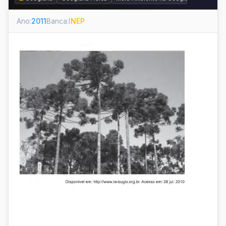
Ano:
2011
Banca:
INEP