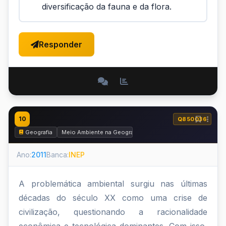
diversificação da fauna e da flora.
Responder
10
Q850036
Geografia
Meio Ambiente na Geografia
Ano:
2011
Banca:
INEP
A problemática ambiental surgiu nas últimas
décadas do século XX como uma crise de
civilização, questionando a racionalidade
econômica e tecnológica dominantes. Com isso,