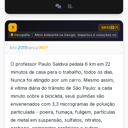
3
Q852337
Geografia
Meio Ambiente na Geografia
Impactos e soluções no meio 
Ano:
2011
Banca:
INEP
O professor Paulo Saldiva pedala 6 km em 22
minutos de casa para o trabalho, todos os dias.
Nunca foi atingido por um carro. Mesmo assim,
é vítima diária do trânsito de São Paulo: a cada
minuto sobre a bicicleta, seus pulmões são
envenenados com 3,3 microgramas de poluição
particulada - poeira, fumaça, fuligem, partículas
de metal em suspensão, sulfatos, nitratos,
carbono, compostos orgânicos e outras