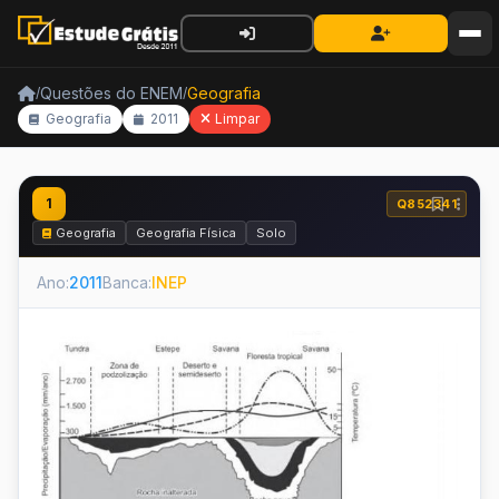
Questões do ENEM
Geografia
/
/
Geografia
2011
Limpar
1
Q852341
Geografia
Geografia Física
Solo
Ano:
2011
Banca:
INEP