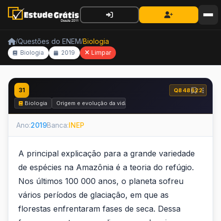
Questões do ENEM
Biologia
/
/
Biologia
2019
Limpar
31
Q848622
Biologia
Origem e evolução da vida
Ano:
2019
Banca:
INEP
A principal explicação para a grande variedade
de espécies na Amazônia é a teoria do refúgio.
Nos últimos 100 000 anos, o planeta sofreu
vários períodos de glaciação, em que as
florestas enfrentaram fases de seca. Dessa