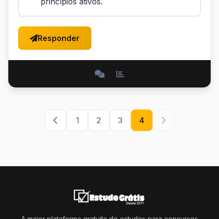
princípios ativos.
Responder
1
2
3
4
A maior plataforma gratuita de estudos para concursos