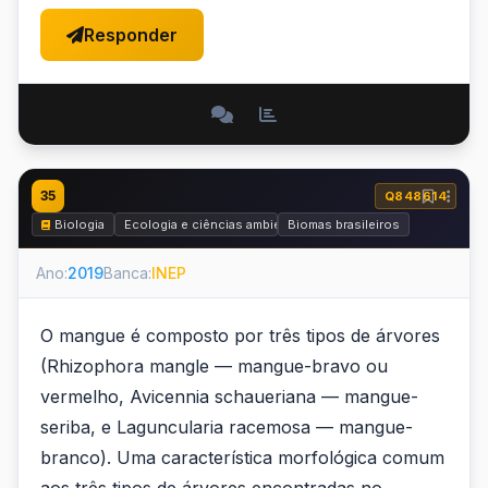
Responder
35
Q848614
Biologia
Ecologia e ciências ambientais
Biomas brasileiros
Ano:
2019
Banca:
INEP
O mangue é composto por três tipos de árvores
(Rhizophora mangle — mangue-bravo ou
vermelho, Avicennia schaueriana — mangue-
seriba, e Laguncularia racemosa — mangue-
branco). Uma característica morfológica comum