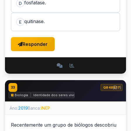
fosfatase.
D
quitinase.
E
Responder
33
Q848617
Biologia
Identidade dos seres vivos
Ano:
2019
Banca:
INEP
Recentemente um grupo de biólogos descobriu