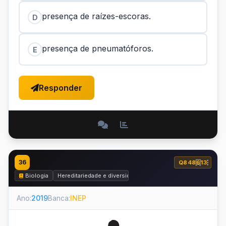
presença de raízes-escoras.
D
presença de pneumatóforos.
E
Responder
36
Q848613
Biologia
Hereditariedade e diversidade da vida
Ano:
2019
Banca:
INEP