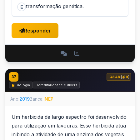
transformação genética.
E
Responder
37
Q848609
Biologia
Hereditariedade e diversidade da vida
Ano:
2019
Banca:
INEP
Um herbicida de largo espectro foi desenvolvido
para utilização em lavouras. Esse herbicida atua
inibindo a atividade de uma enzima dos vegetais