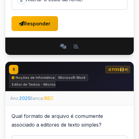
E
Responder
5
Q1133696
Noções de Informática
Microsoft Word
Editor de Textos - Microsoft Word e BrOffice.org Writer
Ano:
2025
Banca:
IBEC
Qual formato de arquivo é comumente
associado a editores de texto simples?