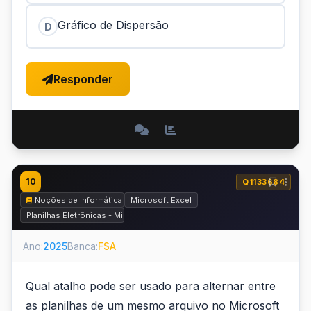
Gráfico de Dispersão
D
Responder
10
Q1133684
Noções de Informática
Microsoft Excel
Planilhas Eletrônicas - Microsoft Excel e BrOffice.org Calc
Ano:
2025
Banca:
FSA
Qual atalho pode ser usado para alternar entre
as planilhas de um mesmo arquivo no Microsoft