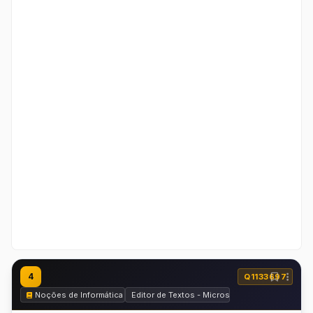
4
Q1133697
Noções de Informática
Editor de Textos - Microsoft Word e BrOffice.o