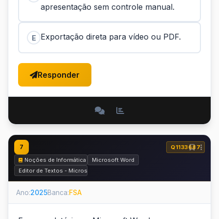
apresentação sem controle manual.
Exportação direta para vídeo ou PDF.
E
Responder
7
Q1133687
Noções de Informática
Microsoft Word
Editor de Textos - Microsoft Word e BrOffice.org Writer
Ano:
2025
Banca:
FSA