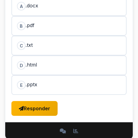
.docx
A
.pdf
B
.txt
C
.html
D
.pptx
E
Responder