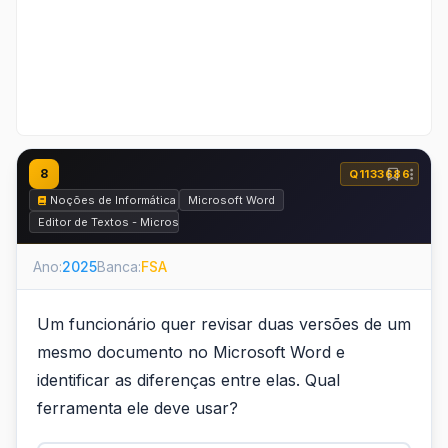
8
Q1133686
Noções de Informática
Microsoft Word
Editor de Textos - Microsoft Word e BrOffice.org Writer
Ano:
2025
Banca:
FSA
Um funcionário quer revisar duas versões de um
mesmo documento no Microsoft Word e
identificar as diferenças entre elas. Qual
ferramenta ele deve usar?