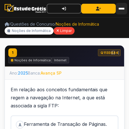
Questões de Concurso
Noções de Informática
/
/
Noções de Informática
Limpar
1
Q1133844
Noções de Informática
Internet
Ano:
2025
Banca:
Avança SP
Em relação aos conceitos fundamentais que
regem a navegação na Internet, a que está
associada a sigla FTP:
Ferramenta de Transação de Páginas.
A