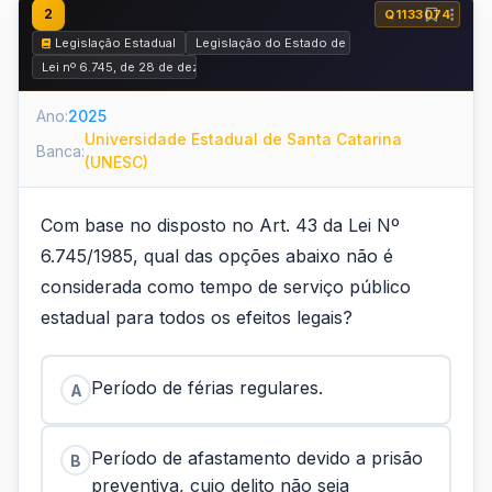
2
Q1133074
Legislação Estadual
Legislação do Estado de Santa Catarina
Lei nº 6.745, de 28 de dezembro de 1985 (Estatuto dos Funcionários Públi
Ano:
2025
Universidade Estadual de Santa Catarina
Banca:
(UNESC)
Com base no disposto no Art. 43 da Lei Nº
6.745/1985, qual das opções abaixo não é
considerada como tempo de serviço público
estadual para todos os efeitos legais?
Período de férias regulares.
A
Período de afastamento devido a prisão
B
preventiva, cujo delito não seja