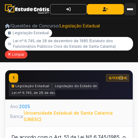
Questões de Concurso
Legislação Estadual
/
/
Legislação Estadual
Lei nº 6.745, de 28 de dezembro de 1985 (Estatuto dos
Funcionários Públicos Civis do Estado de Santa Catarina)
Limpar
1
Q1133138
Legislação Estadual
Legislação do Estado de Santa Catarina
Lei nº 6.745, de 28 de dezembro de 1985 (Estatuto dos Funcionários Públi
Ano:
2025
Universidade Estadual de Santa Catarina
Banca:
(UNESC)
De acordo com o Art. 51 da Lei Nº 6.745/1985, o